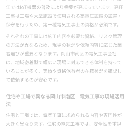
気工事
年ではIoT機器の普及により需要が高まっています。高圧
電気工事士の資格が現場選びにどう活きるか整
工事は工場や大型施設で使用される高電圧設備の設置・
理
保守を行うため、第一種電気工事士の資格が必須です。
第二種と第一種の岡山市南区 電気工事現
それぞれの工事には施工内容や必要な資格、リスク管理
場での違い
の方法が異なるため、現場の状況や依頼内容に応じた業
岡山市南区 電気工事士資格が選ばれる理
者選びが重要となります。岡山市南区の電気工事会社
由とは
は、地域密着型で幅広い現場に対応できる体制を持って
現場ごとに異なる電気工事士資格の活用法
いることが多く、実績や資格保有者の在籍状況を確認し
岡山県の電気工事求人と資格が役立つ場面
て依頼するのが安心です。
免状申請や試験会場情報を岡山市南区 電
住宅や工場で異なる岡山市南区 電気工事の現場活用
気工事で活用
法
キャリアアップを目指すなら知りたい電気工事
住宅と工場では、電気工事に求められる内容や専門性が
の分類
大きく異なります。住宅の電気工事では、安全性を重視
岡山市南区 電気工事でキャリアアップに