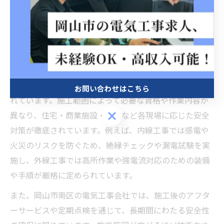
基づいた作業が行われています。未経験者や新人は、ベ
テランの指導のもとで基本技術を身につけ、現場経験を
積み重ねていくことが求められます。
安全性と施工範囲から見る岡山市南区 電気工事
電気工事の安全性は、岡山市南区においても最重要視さ
お問い合わせはこちら
れています。施工範囲によって必要な資格や作業内容が
お問い合わせはこちら
異なり、住宅・商業施設・工場など各現場に応じた安全
対策が徹底されています。例えば、内線工事では感電や
火災のリスクを防ぐため、絶縁チェックや漏電試験を実
施し、外線工事では高所作業や強電流対応のための装備
や手順が厳格に定められています。
また、岡山市南区の電気工事会社では、施工後のアフタ
ーサービスや定期点検を通じて、長期間にわたる安全性