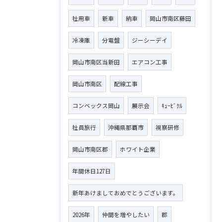
社用車
新車
納車
岡山市南区藤田
冷凍庫
分電盤
ジーシーデイ
岡山市南区当新田
エアコン工事
岡山市南区
配線工事
コンベックス岡山
展示会
ｷｭｰﾋﾞｸﾙ
社員旅行
沖縄県那覇市
視察研修
岡山市南区郡
ホワイト企業
年間休日127日
新年あけましておめでとうございます。
2026年
仲間を増やしたい
郡