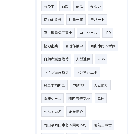
雨の中
BBQ
花見
桜ない
協力企業様
社員一同
デパート
第二種電気工事士
コーウェル
LED
協力企業
高所作業車
岡山市南区新保
自動点滅器故障
大型連休
2026
トイレ汲み取り
トンネル工事
省エネ補助金
申請代行
カビ取り
冷凍ケース
関西高等学校
母校
せんすい君
企業紹介
岡山県岡山市北区西崎本町
電気工事士