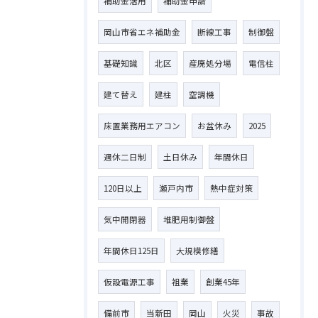
補助金活用
補助金申請
岡山市省エネ補助金
断線工事
制御盤
基礎知識
北区
産廃処分場
電信柱
建て替え
建柱
空調機
床置業務用エアコン
お盆休み
2025
週休二日制
土日休み
年間休日
120日以上
瀬戸内市
熱中症対策
気中開閉器
堆肥用制御盤
年間休日125日
大規模修繕
仮設電源工事
祖業
創業45年
備前市
当新田
岡山
火災
事故