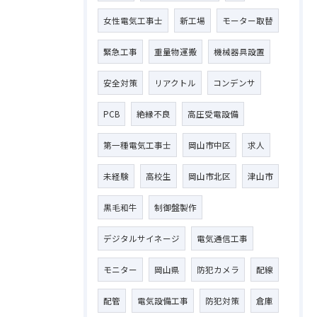
女性電気工事士
新工場
モーター取替
緊急工事
重量物運搬
機械器具設置
安全対策
リアクトル
コンデンサ
PCB
絶縁不良
高圧受電設備
第一種電気工事士
岡山市中区
求人
未経験
高校生
岡山市北区
津山市
黒毛和牛
制御盤製作
デジタルサイネージ
電気通信工事
モニター
岡山県
防犯カメラ
配線
お問い合わせはこちら
配管
電気設備工事
防犯対策
倉庫