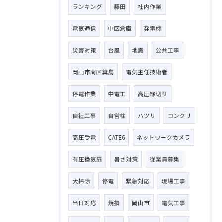
ランキング
藤田
社内作業
電気通信
中区倉庫
発電機
災害対策
台風
地震
公共工事
岡山市南区箕島
電気主任技術者
停電作業
中電工
高圧縁切り
自社工事
自営柱
ハツリ
コンクリ
高圧受電
CATE6
ネットワークカメラ
有圧換気扇
暑さ対策
従業員募集
大掃除
停電
緊急対応
現場工事
当日対応
焼損
岡山市
電気工事