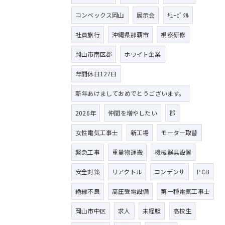
コンベックス岡山
展示会
ｷｭｰﾋﾞｸﾙ
社員旅行
沖縄県那覇市
視察研修
岡山市南区郡
ホワイト企業
年間休日127日
新年あけましておめでとうございます。
2026年
仲間を増やしたい
郡
女性電気工事士
新工場
モーター取替
緊急工事
重量物運搬
機械器具設置
安全対策
リアクトル
コンデンサ
PCB
絶縁不良
高圧受電設備
第一種電気工事士
岡山市中区
求人
未経験
高校生