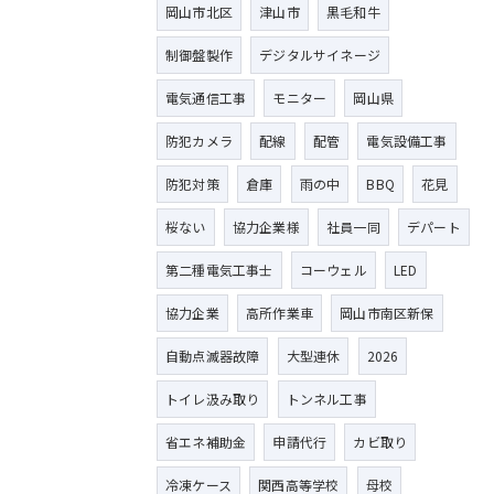
岡山市北区
津山市
黒毛和牛
制御盤製作
デジタルサイネージ
電気通信工事
モニター
岡山県
防犯カメラ
配線
配管
電気設備工事
防犯対策
倉庫
雨の中
BBQ
花見
桜ない
協力企業様
社員一同
デパート
第二種電気工事士
コーウェル
LED
協力企業
高所作業車
岡山市南区新保
自動点滅器故障
大型連休
2026
トイレ汲み取り
トンネル工事
省エネ補助金
申請代行
カビ取り
冷凍ケース
関西高等学校
母校