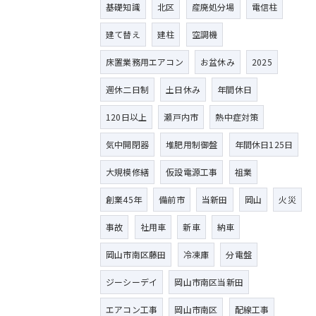
基礎知識
北区
産廃処分場
電信柱
建て替え
建柱
空調機
床置業務用エアコン
お盆休み
2025
週休二日制
土日休み
年間休日
120日以上
瀬戸内市
熱中症対策
気中開閉器
堆肥用制御盤
年間休日125日
大規模修繕
仮設電源工事
祖業
創業45年
備前市
当新田
岡山
火災
事故
社用車
新車
納車
岡山市南区藤田
冷凍庫
分電盤
ジーシーデイ
岡山市南区当新田
エアコン工事
岡山市南区
配線工事