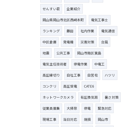
せんすい君
企業紹介
岡山県岡山市北区西崎本町
電気工事士
ランキング
藤田
社内作業
電気通信
中区倉庫
発電機
災害対策
台風
地震
公共工事
岡山市南区箕島
電気主任技術者
停電作業
中電工
高圧縁切り
自社工事
自営柱
ハツリ
コンクリ
高圧受電
CATE6
ネットワークカメラ
有圧換気扇
暑さ対策
従業員募集
大掃除
停電
緊急対応
現場工事
当日対応
焼損
岡山市