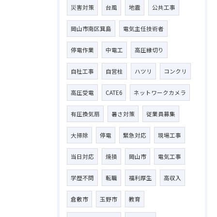
災害対策
台風
地震
公共工事
岡山市南区箕島
電気主任技術者
停電作業
中電工
高圧縁切り
自社工事
自営柱
ハツリ
コンクリ
高圧受電
CATE6
ネットワークカメラ
有圧換気扇
暑さ対策
従業員募集
大掃除
停電
緊急対応
現場工事
当日対応
焼損
岡山市
電気工事
学歴不問
転職
福利厚生
高収入
倉敷市
玉野市
教育