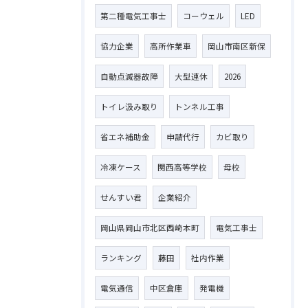
第二種電気工事士
コーウェル
LED
協力企業
高所作業車
岡山市南区新保
自動点滅器故障
大型連休
2026
トイレ汲み取り
トンネル工事
省エネ補助金
申請代行
カビ取り
冷凍ケース
関西高等学校
母校
せんすい君
企業紹介
岡山県岡山市北区西崎本町
電気工事士
ランキング
藤田
社内作業
電気通信
中区倉庫
発電機