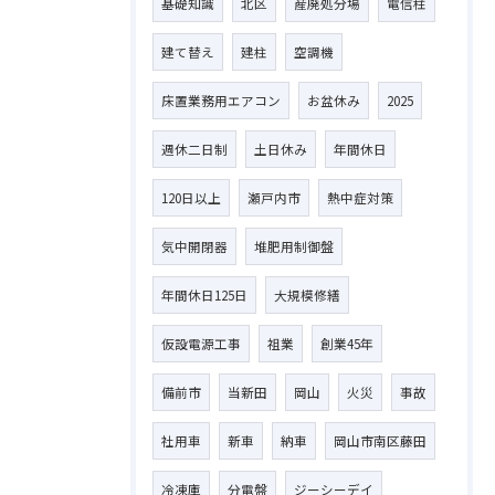
基礎知識
北区
産廃処分場
電信柱
建て替え
建柱
空調機
床置業務用エアコン
お盆休み
2025
週休二日制
土日休み
年間休日
120日以上
瀬戸内市
熱中症対策
気中開閉器
堆肥用制御盤
年間休日125日
大規模修繕
仮設電源工事
祖業
創業45年
備前市
当新田
岡山
火災
事故
社用車
新車
納車
岡山市南区藤田
冷凍庫
分電盤
ジーシーデイ