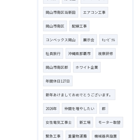
岡山市南区当新田
エアコン工事
岡山市南区
配線工事
コンベックス岡山
展示会
ｷｭｰﾋﾞｸﾙ
社員旅行
沖縄県那覇市
視察研修
岡山市南区郡
ホワイト企業
年間休日127日
新年あけましておめでとうございます。
2026年
仲間を増やしたい
郡
女性電気工事士
新工場
モーター取替
緊急工事
重量物運搬
機械器具設置