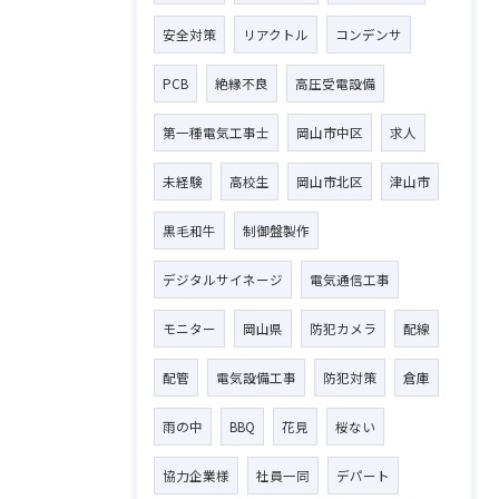
安全対策
リアクトル
コンデンサ
PCB
絶縁不良
高圧受電設備
第一種電気工事士
岡山市中区
求人
未経験
高校生
岡山市北区
津山市
黒毛和牛
制御盤製作
デジタルサイネージ
電気通信工事
モニター
岡山県
防犯カメラ
配線
配管
電気設備工事
防犯対策
倉庫
お問い合わせはこちら
雨の中
BBQ
花見
桜ない
協力企業様
社員一同
デパート