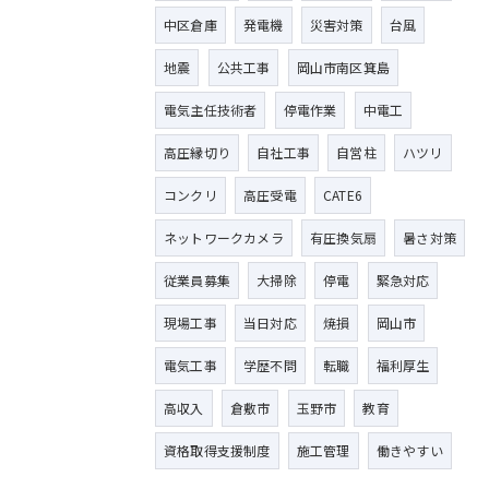
中区倉庫
発電機
災害対策
台風
地震
公共工事
岡山市南区箕島
電気主任技術者
停電作業
中電工
高圧縁切り
自社工事
自営柱
ハツリ
コンクリ
高圧受電
CATE6
ネットワークカメラ
有圧換気扇
暑さ対策
従業員募集
大掃除
停電
緊急対応
現場工事
当日対応
焼損
岡山市
電気工事
学歴不問
転職
福利厚生
高収入
倉敷市
玉野市
教育
資格取得支援制度
施工管理
働きやすい