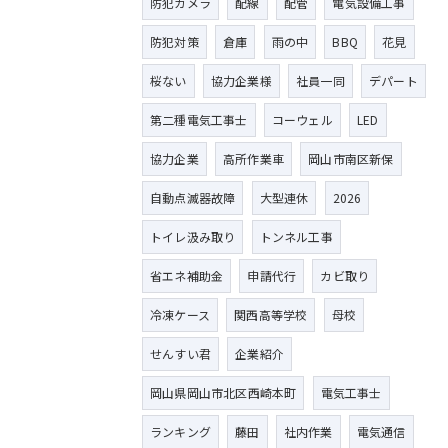
防犯カメラ
配線
配管
電気設備工事
防犯対策
倉庫
雨の中
BBQ
花見
桜ない
協力企業様
社員一同
デパート
第二種電気工事士
コーウェル
LED
協力企業
高所作業車
岡山市南区新保
自動点滅器故障
大型連休
2026
トイレ汲み取り
トンネル工事
省エネ補助金
申請代行
カビ取り
冷凍ケース
関西高等学校
母校
せんすい君
企業紹介
岡山県岡山市北区西崎本町
電気工事士
ランキング
藤田
社内作業
電気通信