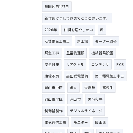
年間休日127日
新年あけましておめでとうございます。
2026年
仲間を増やしたい
郡
女性電気工事士
新工場
モーター取替
緊急工事
重量物運搬
機械器具設置
安全対策
リアクトル
コンデンサ
PCB
絶縁不良
高圧受電設備
第一種電気工事士
岡山市中区
求人
未経験
高校生
岡山市北区
津山市
黒毛和牛
制御盤製作
デジタルサイネージ
電気通信工事
モニター
岡山県