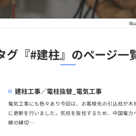
岡
タグ『#建柱』のページ一
建柱工事／電柱抜替_電気工事
電気工事にも色々あり今回は、お客様先の引込柱が木
に更新を行いました。気柱を抜柱するため、中国電力
線の縁切…