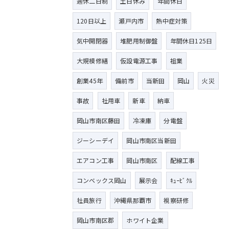
週休二日制
土日休み
年間休日
120日以上
瀬戸内市
熱中症対策
気中開閉器
堆肥用制御盤
年間休日125日
大規模修繕
仮設電源工事
祖業
創業45年
備前市
当新田
岡山
火災
事故
社用車
新車
納車
岡山市南区藤田
冷凍庫
分電盤
ジーシーデイ
岡山市南区当新田
エアコン工事
岡山市南区
配線工事
コンベックス岡山
展示会
ｷｭｰﾋﾞｸﾙ
社員旅行
沖縄県那覇市
視察研修
岡山市南区郡
ホワイト企業