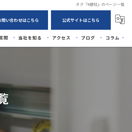
タグ『#建柱』のページ一覧
お問い合わせはこちら
公式サイトはこちら
質問
当社を知る
アクセス
ブログ
コラム
未経験
経験者
高卒
覧
20代
30代