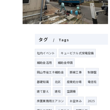
タグ
Tags
社内イベント
キュービクル式受電設備
補助金活用
補助金申請
岡山市省エネ補助金
断線工事
制御盤
基礎知識
北区
産廃処分場
電信柱
建て替え
建柱
空調機
床置業務用エアコン
お盆休み
2025