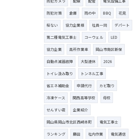
防犯カメラ
配線
配管
電気設備工事
防犯対策
倉庫
雨の中
BBQ
花見
桜ない
協力企業様
社員一同
デパート
第二種電気工事士
コーウェル
LED
協力企業
高所作業車
岡山市南区新保
自動点滅器故障
大型連休
2026
トイレ汲み取り
トンネル工事
省エネ補助金
申請代行
カビ取り
冷凍ケース
関西高等学校
母校
せんすい君
企業紹介
岡山県岡山市北区西崎本町
電気工事士
ランキング
藤田
社内作業
電気通信