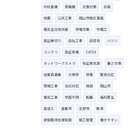
中区倉庫
発電機
災害対策
台風
地震
公共工事
岡山市南区箕島
電気主任技術者
停電作業
中電工
高圧縁切り
自社工事
自営柱
ハツリ
コンクリ
高圧受電
CATE6
ネットワークカメラ
有圧換気扇
暑さ対策
従業員募集
大掃除
停電
緊急対応
現場工事
当日対応
焼損
岡山市
電気工事
学歴不問
転職
福利厚生
高収入
倉敷市
玉野市
教育
資格取得支援制度
施工管理
働きやすい