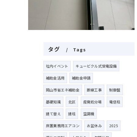
タグ
Tags
社内イベント
キュービクル式受電設備
補助金活用
補助金申請
岡山市省エネ補助金
断線工事
制御盤
基礎知識
北区
産廃処分場
電信柱
建て替え
建柱
空調機
床置業務用エアコン
お盆休み
2025