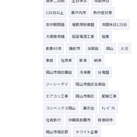
週休二日制
土日休み
年間休日
120日以上
瀬戸内市
熱中症対策
気中開閉器
堆肥用制御盤
年間休日125日
大規模修繕
仮設電源工事
祖業
創業45年
備前市
当新田
岡山
火災
事故
社用車
新車
納車
岡山市南区藤田
冷凍庫
分電盤
ジーシーデイ
岡山市南区当新田
エアコン工事
岡山市南区
配線工事
コンベックス岡山
展示会
ｷｭｰﾋﾞｸﾙ
社員旅行
沖縄県那覇市
視察研修
岡山市南区郡
ホワイト企業