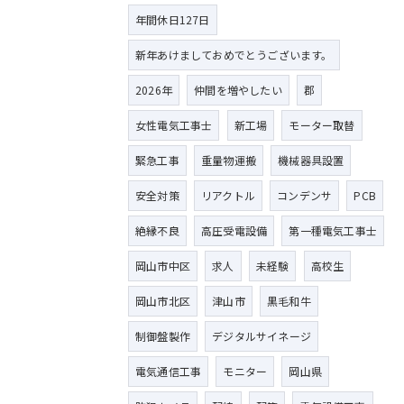
年間休日127日
新年あけましておめでとうございます。
2026年
仲間を増やしたい
郡
女性電気工事士
新工場
モーター取替
緊急工事
重量物運搬
機械器具設置
安全対策
リアクトル
コンデンサ
PCB
絶縁不良
高圧受電設備
第一種電気工事士
岡山市中区
求人
未経験
高校生
岡山市北区
津山市
黒毛和牛
制御盤製作
デジタルサイネージ
電気通信工事
モニター
岡山県