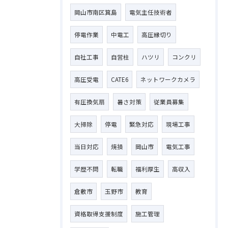
岡山市南区箕島
電気主任技術者
停電作業
中電工
高圧縁切り
自社工事
自営柱
ハツリ
コンクリ
高圧受電
CATE6
ネットワークカメラ
有圧換気扇
暑さ対策
従業員募集
大掃除
停電
緊急対応
現場工事
当日対応
焼損
岡山市
電気工事
学歴不問
転職
福利厚生
高収入
倉敷市
玉野市
教育
資格取得支援制度
施工管理