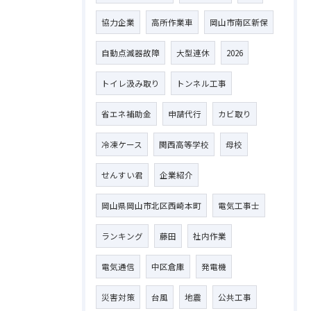
協力企業
高所作業車
岡山市南区新保
自動点滅器故障
大型連休
2026
トイレ汲み取り
トンネル工事
省エネ補助金
申請代行
カビ取り
冷凍ケース
関西高等学校
母校
せんすい君
企業紹介
岡山県岡山市北区西崎本町
電気工事士
ランキング
藤田
社内作業
電気通信
中区倉庫
発電機
災害対策
台風
地震
公共工事