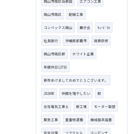
岡山市南区当新田
エアコン工事
岡山市南区
配線工事
コンベックス岡山
展示会
ｷｭｰﾋﾞｸﾙ
社員旅行
沖縄県那覇市
視察研修
岡山市南区郡
ホワイト企業
年間休日127日
新年あけましておめでとうございます。
2026年
仲間を増やしたい
郡
女性電気工事士
新工場
モーター取替
緊急工事
重量物運搬
機械器具設置
安全対策
リアクトル
コンデンサ