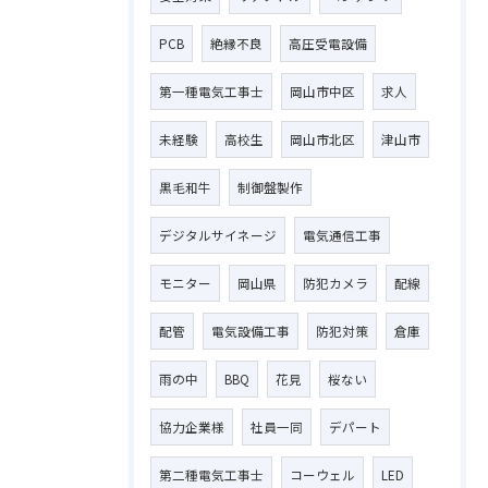
PCB
絶縁不良
高圧受電設備
第一種電気工事士
岡山市中区
求人
未経験
高校生
岡山市北区
津山市
黒毛和牛
制御盤製作
デジタルサイネージ
電気通信工事
モニター
岡山県
防犯カメラ
配線
配管
電気設備工事
防犯対策
倉庫
雨の中
BBQ
花見
桜ない
お問い合わせはこちら
協力企業様
社員一同
デパート
第二種電気工事士
コーウェル
LED