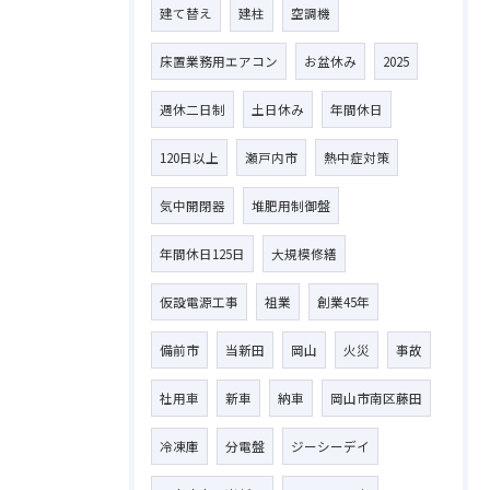
建て替え
建柱
空調機
床置業務用エアコン
お盆休み
2025
週休二日制
土日休み
年間休日
120日以上
瀬戸内市
熱中症対策
気中開閉器
堆肥用制御盤
年間休日125日
大規模修繕
仮設電源工事
祖業
創業45年
備前市
当新田
岡山
火災
事故
社用車
新車
納車
岡山市南区藤田
冷凍庫
分電盤
ジーシーデイ