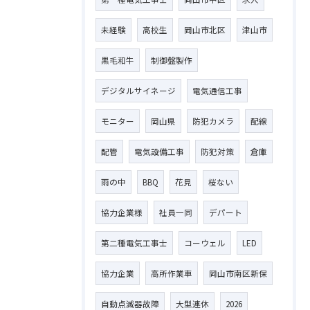
未経験
高校生
岡山市北区
津山市
黒毛和牛
制御盤製作
お問い合わせはこちら
デジタルサイネージ
電気通信工事
モニター
岡山県
防犯カメラ
配線
配管
電気設備工事
防犯対策
倉庫
雨の中
BBQ
花見
桜ない
協力企業様
社員一同
デパート
第二種電気工事士
コーウェル
LED
協力企業
高所作業車
岡山市南区新保
自動点滅器故障
大型連休
2026