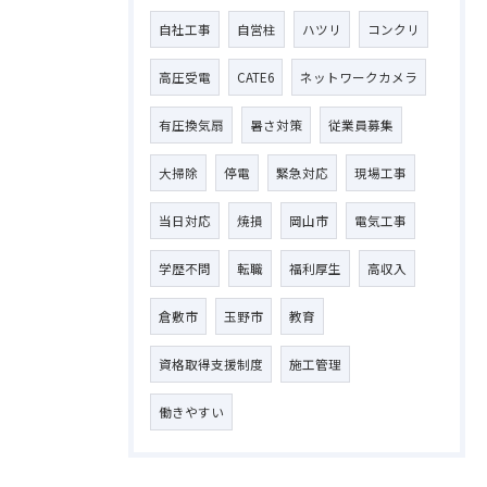
自社工事
自営柱
ハツリ
コンクリ
高圧受電
CATE6
ネットワークカメラ
有圧換気扇
暑さ対策
従業員募集
大掃除
停電
緊急対応
現場工事
当日対応
焼損
岡山市
電気工事
学歴不問
転職
福利厚生
高収入
倉敷市
玉野市
教育
資格取得支援制度
施工管理
働きやすい