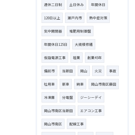
週休二日制
土日休み
年間休日
120日以上
瀬戸内市
熱中症対策
気中開閉器
堆肥用制御盤
年間休日125日
大規模修繕
仮設電源工事
祖業
創業45年
備前市
当新田
岡山
火災
事故
社用車
新車
納車
岡山市南区藤田
冷凍庫
分電盤
ジーシーデイ
岡山市南区当新田
エアコン工事
岡山市南区
配線工事