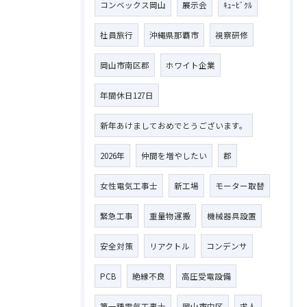
コンベックス岡山
展示会
ｷｭｰﾋﾞｸﾙ
社員旅行
沖縄県那覇市
視察研修
岡山市南区郡
ホワイト企業
年間休日127日
新年あけましておめでとうございます。
2026年
仲間を増やしたい
郡
女性電気工事士
新工場
モーター取替
緊急工事
重量物運搬
機械器具設置
安全対策
リアクトル
コンデンサ
PCB
絶縁不良
高圧受電設備
第一種電気工事士
岡山市中区
求人