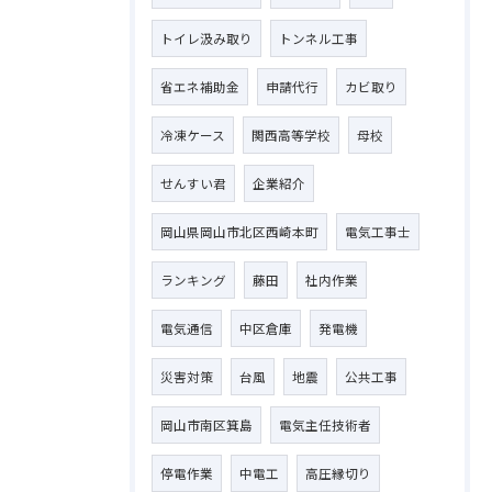
トイレ汲み取り
トンネル工事
省エネ補助金
申請代行
カビ取り
冷凍ケース
関西高等学校
母校
せんすい君
企業紹介
岡山県岡山市北区西崎本町
電気工事士
ランキング
藤田
社内作業
電気通信
中区倉庫
発電機
災害対策
台風
地震
公共工事
岡山市南区箕島
電気主任技術者
停電作業
中電工
高圧縁切り