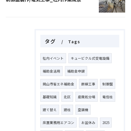
タグ
Tags
社内イベント
キュービクル式受電設備
補助金活用
補助金申請
岡山市省エネ補助金
断線工事
制御盤
基礎知識
北区
産廃処分場
電信柱
建て替え
建柱
空調機
床置業務用エアコン
お盆休み
2025