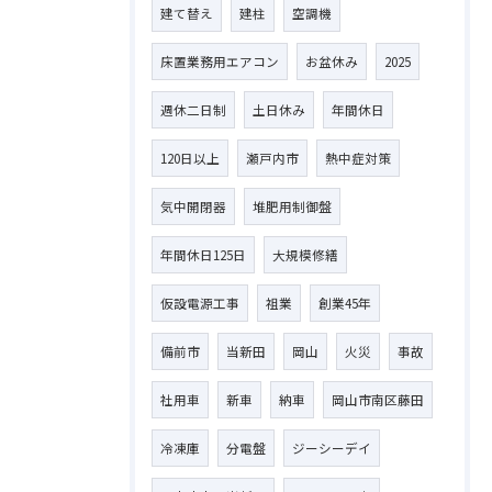
建て替え
建柱
空調機
床置業務用エアコン
お盆休み
2025
週休二日制
土日休み
年間休日
120日以上
瀬戸内市
熱中症対策
気中開閉器
堆肥用制御盤
年間休日125日
大規模修繕
仮設電源工事
祖業
創業45年
備前市
当新田
岡山
火災
事故
社用車
新車
納車
岡山市南区藤田
冷凍庫
分電盤
ジーシーデイ