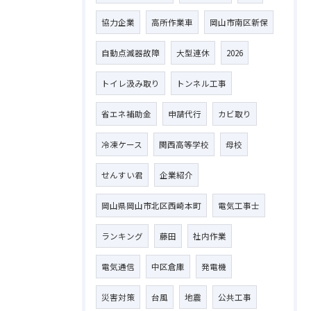
協力企業
高所作業車
岡山市南区新保
自動点滅器故障
大型連休
2026
トイレ汲み取り
トンネル工事
省エネ補助金
申請代行
カビ取り
冷凍ケース
関西高等学校
母校
せんすい君
企業紹介
岡山県岡山市北区西崎本町
電気工事士
ランキング
藤田
社内作業
電気通信
中区倉庫
発電機
災害対策
台風
地震
公共工事