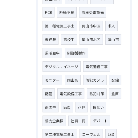
PCB
絶縁不良
高圧受電設備
第一種電気工事士
岡山市中区
求人
未経験
高校生
岡山市北区
津山市
黒毛和牛
制御盤製作
デジタルサイネージ
電気通信工事
モニター
岡山県
防犯カメラ
配線
配管
電気設備工事
防犯対策
倉庫
雨の中
BBQ
花見
桜ない
お問い合わせはこちら
協力企業様
社員一同
デパート
第二種電気工事士
コーウェル
LED