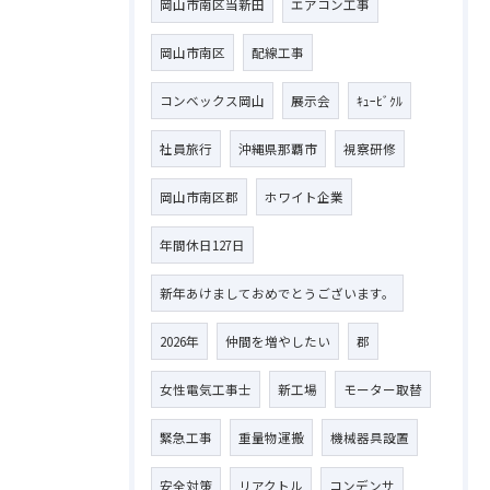
岡山市南区当新田
エアコン工事
岡山市南区
配線工事
コンベックス岡山
展示会
ｷｭｰﾋﾞｸﾙ
社員旅行
沖縄県那覇市
視察研修
岡山市南区郡
ホワイト企業
年間休日127日
新年あけましておめでとうございます。
2026年
仲間を増やしたい
郡
女性電気工事士
新工場
モーター取替
緊急工事
重量物運搬
機械器具設置
安全対策
リアクトル
コンデンサ