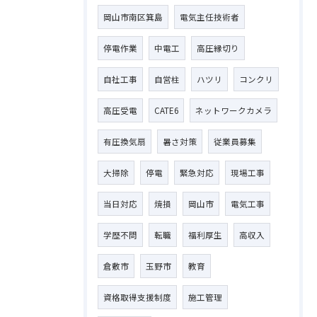
岡山市南区箕島
電気主任技術者
停電作業
中電工
高圧縁切り
自社工事
自営柱
ハツリ
コンクリ
高圧受電
CATE6
ネットワークカメラ
有圧換気扇
暑さ対策
従業員募集
大掃除
停電
緊急対応
現場工事
当日対応
焼損
岡山市
電気工事
学歴不問
転職
福利厚生
高収入
倉敷市
玉野市
教育
資格取得支援制度
施工管理