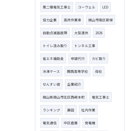
第二種電気工事士
コーウェル
LED
協力企業
高所作業車
岡山市南区新保
自動点滅器故障
大型連休
2026
トイレ汲み取り
トンネル工事
省エネ補助金
申請代行
カビ取り
冷凍ケース
関西高等学校
母校
せんすい君
企業紹介
岡山県岡山市北区西崎本町
電気工事士
ランキング
藤田
社内作業
電気通信
中区倉庫
発電機