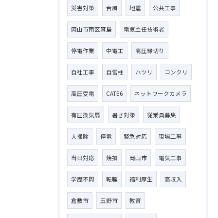
災害対策
台風
地震
公共工事
岡山市南区箕島
電気主任技術者
停電作業
中電工
高圧縁切り
自社工事
自営柱
ハツリ
コンクリ
高圧受電
CATE6
ネットワークカメラ
有圧換気扇
暑さ対策
従業員募集
大掃除
停電
緊急対応
現場工事
当日対応
焼損
岡山市
電気工事
学歴不問
転職
福利厚生
高収入
倉敷市
玉野市
教育