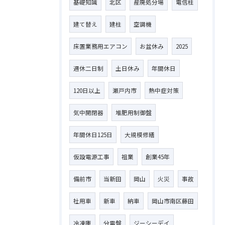
基礎知識
北区
産廃処分場
電信柱
建て替え
建柱
空調機
床置業務用エアコン
お盆休み
2025
週休二日制
土日休み
年間休日
120日以上
瀬戸内市
熱中症対策
気中開閉器
堆肥用制御盤
年間休日125日
大規模修繕
仮設電源工事
祖業
創業45年
備前市
当新田
岡山
火災
事故
社用車
新車
納車
岡山市南区藤田
冷凍庫
分電盤
ジーシーデイ