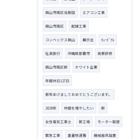
岡山市南区当新田
エアコン工事
岡山市南区
配線工事
コンベックス岡山
展示会
ｷｭｰﾋﾞｸﾙ
社員旅行
沖縄県那覇市
視察研修
岡山市南区郡
ホワイト企業
年間休日127日
新年あけましておめでとうございます。
2026年
仲間を増やしたい
郡
女性電気工事士
新工場
モーター取替
緊急工事
重量物運搬
機械器具設置