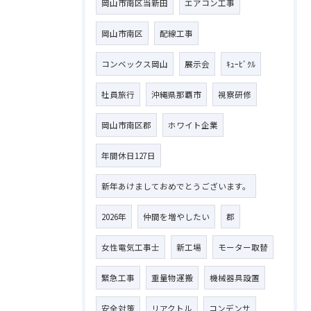
岡山市南区当新田
エアコン工事
岡山市南区
配線工事
コンベックス岡山
展示会
ｷｭｰﾋﾞｸﾙ
社員旅行
沖縄県那覇市
視察研修
岡山市南区郡
ホワイト企業
年間休日127日
新年あけましておめでとうございます。
2026年
仲間を増やしたい
郡
女性電気工事士
新工場
モーター取替
緊急工事
重量物運搬
機械器具設置
安全対策
リアクトル
コンデンサ