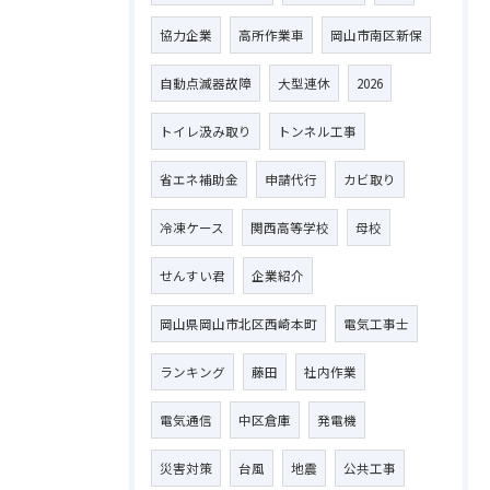
協力企業
高所作業車
岡山市南区新保
自動点滅器故障
大型連休
2026
トイレ汲み取り
トンネル工事
省エネ補助金
申請代行
カビ取り
冷凍ケース
関西高等学校
母校
せんすい君
企業紹介
岡山県岡山市北区西崎本町
電気工事士
ランキング
藤田
社内作業
電気通信
中区倉庫
発電機
災害対策
台風
地震
公共工事