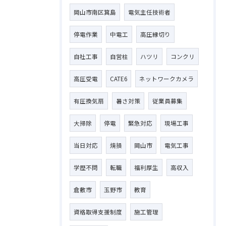
岡山市南区箕島
電気主任技術者
停電作業
中電工
高圧縁切り
自社工事
自営柱
ハツリ
コンクリ
高圧受電
CATE6
ネットワークカメラ
有圧換気扇
暑さ対策
従業員募集
大掃除
停電
緊急対応
現場工事
当日対応
焼損
岡山市
電気工事
学歴不問
転職
福利厚生
高収入
倉敷市
玉野市
教育
資格取得支援制度
施工管理