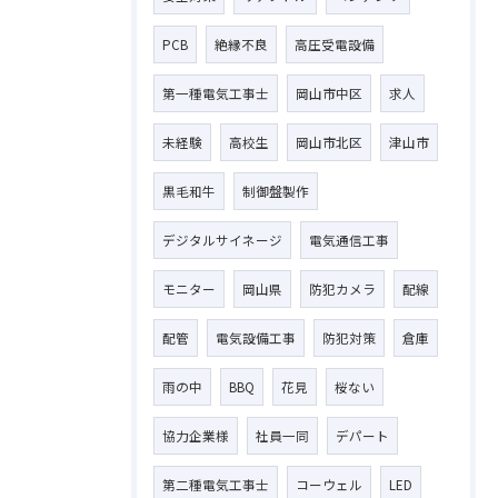
PCB
絶縁不良
高圧受電設備
第一種電気工事士
岡山市中区
求人
未経験
高校生
岡山市北区
津山市
黒毛和牛
制御盤製作
デジタルサイネージ
電気通信工事
モニター
岡山県
防犯カメラ
配線
配管
電気設備工事
防犯対策
倉庫
雨の中
BBQ
花見
桜ない
お問い合わせはこちら
協力企業様
社員一同
デパート
第二種電気工事士
コーウェル
LED