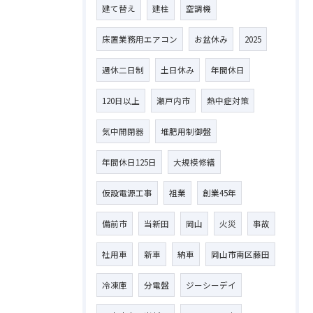
建て替え
建柱
空調機
床置業務用エアコン
お盆休み
2025
週休二日制
土日休み
年間休日
120日以上
瀬戸内市
熱中症対策
気中開閉器
堆肥用制御盤
年間休日125日
大規模修繕
仮設電源工事
祖業
創業45年
備前市
当新田
岡山
火災
事故
社用車
新車
納車
岡山市南区藤田
冷凍庫
分電盤
ジーシーデイ