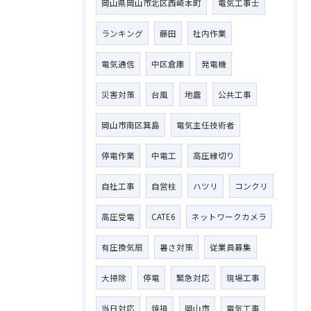
岡山県岡山市北区西崎本町
電気工事士
ランキング
藤田
社内作業
電気通信
中区倉庫
発電機
災害対策
台風
地震
公共工事
岡山市南区箕島
電気主任技術者
停電作業
中電工
高圧縁切り
自社工事
自営柱
ハツリ
コンクリ
高圧受電
CATE6
ネットワークカメラ
有圧換気扇
暑さ対策
従業員募集
大掃除
停電
緊急対応
現場工事
当日対応
焼損
岡山市
電気工事