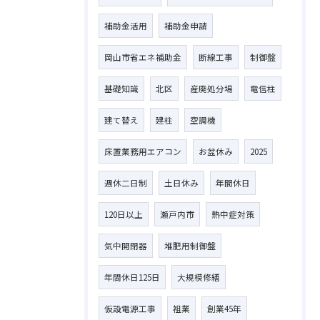
補助金活用
補助金申請
岡山市省エネ補助金
断線工事
制御盤
基礎知識
北区
産廃処分場
電信柱
建て替え
建柱
空調機
床置業務用エアコン
お盆休み
2025
週休二日制
土日休み
年間休日
120日以上
瀬戸内市
熱中症対策
気中開閉器
堆肥用制御盤
年間休日125日
大規模修繕
仮設電源工事
祖業
創業45年