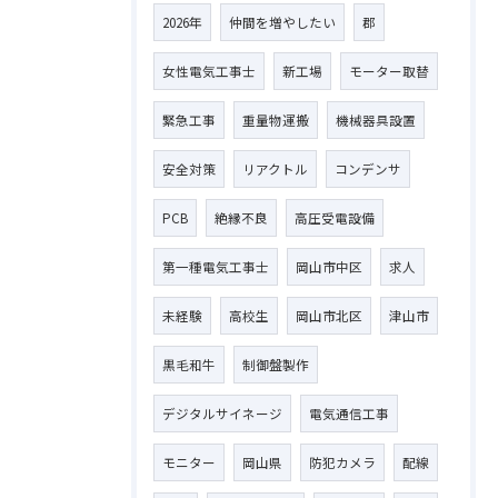
2026年
仲間を増やしたい
郡
女性電気工事士
新工場
モーター取替
緊急工事
重量物運搬
機械器具設置
安全対策
リアクトル
コンデンサ
PCB
絶縁不良
高圧受電設備
第一種電気工事士
岡山市中区
求人
未経験
高校生
岡山市北区
津山市
黒毛和牛
制御盤製作
デジタルサイネージ
電気通信工事
モニター
岡山県
防犯カメラ
配線
お問い合わせはこちら