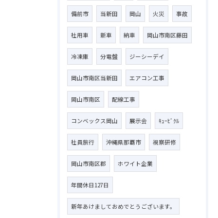
備前市
当新田
岡山
火災
事故
社用車
新車
納車
岡山市南区藤田
冷凍庫
分電盤
ジーシーデイ
岡山市南区当新田
エアコン工事
岡山市南区
配線工事
コンベックス岡山
展示会
ｷｭｰﾋﾞｸﾙ
社員旅行
沖縄県那覇市
視察研修
岡山市南区郡
ホワイト企業
年間休日127日
新年あけましておめでとうございます。