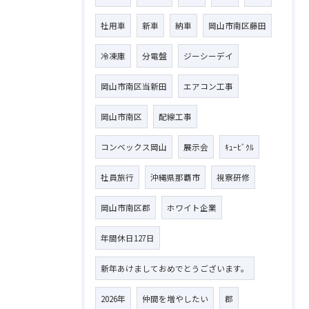
社用車
新車
納車
岡山市南区藤田
冷凍庫
分電盤
ジーシーデイ
岡山市南区当新田
エアコン工事
岡山市南区
配線工事
コンベックス岡山
展示会
ｷｭｰﾋﾞｸﾙ
社員旅行
沖縄県那覇市
視察研修
岡山市南区郡
ホワイト企業
年間休日127日
新年あけましておめでとうございます。
2026年
仲間を増やしたい
郡