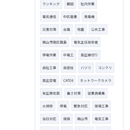
ランキング
藤田
社内作業
電気通信
中区倉庫
発電機
災害対策
台風
地震
公共工事
岡山市南区箕島
電気主任技術者
停電作業
中電工
高圧縁切り
自社工事
自営柱
ハツリ
コンクリ
高圧受電
CATE6
ネットワークカメラ
有圧換気扇
暑さ対策
従業員募集
大掃除
停電
緊急対応
現場工事
当日対応
焼損
岡山市
電気工事