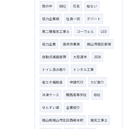
雨の中
BBQ
花見
桜ない
協力企業様
社員一同
デパート
第二種電気工事士
コーウェル
LED
協力企業
高所作業車
岡山市南区新保
自動点滅器故障
大型連休
2026
トイレ汲み取り
トンネル工事
省エネ補助金
申請代行
カビ取り
冷凍ケース
関西高等学校
母校
せんすい君
企業紹介
岡山県岡山市北区西崎本町
電気工事士