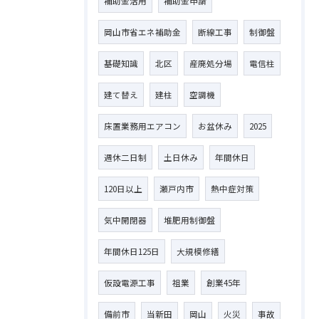
補助金活用
補助金申請
岡山市省エネ補助金
断線工事
制御盤
基礎知識
北区
産廃処分場
電信柱
建て替え
建柱
空調機
床置業務用エアコン
お盆休み
2025
週休二日制
土日休み
年間休日
120日以上
瀬戸内市
熱中症対策
気中開閉器
堆肥用制御盤
年間休日125日
大規模修繕
仮設電源工事
祖業
創業45年
備前市
当新田
岡山
火災
事故