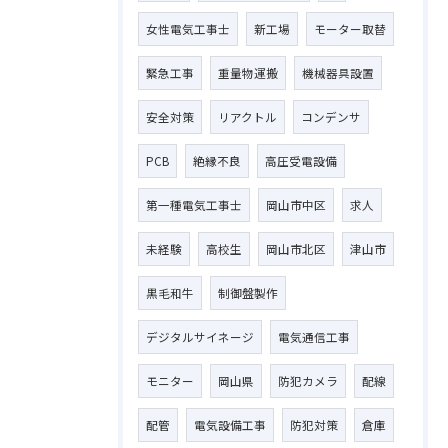
女性電気工事士
新工場
モーター取替
緊急工事
重量物運搬
機械器具設置
安全対策
リアクトル
コンデンサ
PCB
絶縁不良
高圧受電設備
第一種電気工事士
岡山市中区
求人
未経験
高校生
岡山市北区
津山市
黒毛和牛
制御盤製作
デジタルサイネージ
電気通信工事
モニター
岡山県
防犯カメラ
配線
お問い合わせはこちら
配管
電気設備工事
防犯対策
倉庫