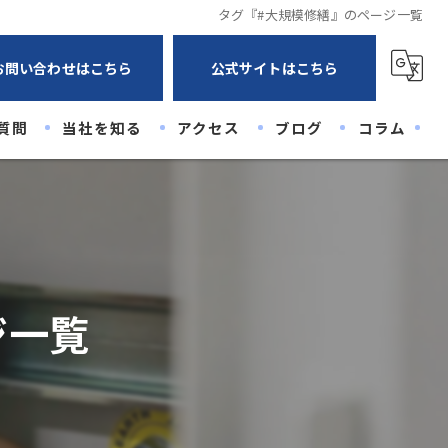
タグ『#大規模修繕』のページ一覧
お問い合わせはこちら
公式サイトはこちら
質問
当社を知る
アクセス
ブログ
コラム
未経験
経験者
高卒
ジ一覧
20代
30代