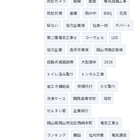
防犯カメラ
配線
配管
電気設備工事
防犯対策
倉庫
雨の中
BBQ
花見
桜ない
協力企業様
社員一同
デパート
第二種電気工事士
コーウェル
LED
協力企業
高所作業車
岡山市南区新保
自動点滅器故障
大型連休
2026
トイレ汲み取り
トンネル工事
省エネ補助金
申請代行
カビ取り
冷凍ケース
関西高等学校
母校
せんすい君
企業紹介
岡山県岡山市北区西崎本町
電気工事士
ランキング
藤田
社内作業
電気通信