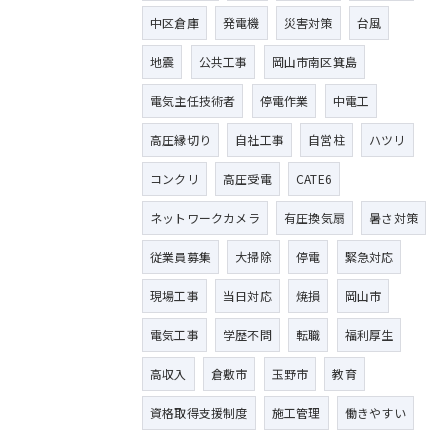
中区倉庫
発電機
災害対策
台風
地震
公共工事
岡山市南区箕島
電気主任技術者
停電作業
中電工
高圧縁切り
自社工事
自営柱
ハツリ
コンクリ
高圧受電
CATE6
ネットワークカメラ
有圧換気扇
暑さ対策
従業員募集
大掃除
停電
緊急対応
現場工事
当日対応
焼損
岡山市
電気工事
学歴不問
転職
福利厚生
高収入
倉敷市
玉野市
教育
資格取得支援制度
施工管理
働きやすい