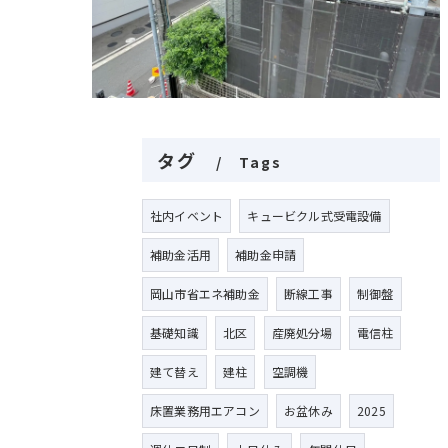
タグ
Tags
社内イベント
キュービクル式受電設備
補助金活用
補助金申請
岡山市省エネ補助金
断線工事
制御盤
基礎知識
北区
産廃処分場
電信柱
建て替え
建柱
空調機
床置業務用エアコン
お盆休み
2025