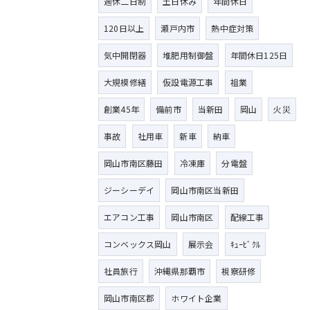
週休二日制
土日休み
年間休日
120日以上
瀬戸内市
熱中症対策
気中開閉器
堆肥用制御盤
年間休日125日
大規模修繕
仮設電源工事
祖業
創業45年
備前市
当新田
岡山
火災
事故
社用車
新車
納車
岡山市南区藤田
冷凍庫
分電盤
ジーシーデイ
岡山市南区当新田
エアコン工事
岡山市南区
配線工事
コンベックス岡山
展示会
ｷｭｰﾋﾞｸﾙ
社員旅行
沖縄県那覇市
視察研修
岡山市南区郡
ホワイト企業