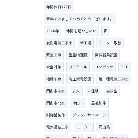
年間休日127日
新年あけましておめでとうございます。
2026年
仲間を増やしたい
郡
女性電気工事士
新工場
モーター取替
緊急工事
重量物運搬
機械器具設置
安全対策
リアクトル
コンデンサ
PCB
絶縁不良
高圧受電設備
第一種電気工事士
岡山市中区
求人
未経験
高校生
岡山市北区
津山市
黒毛和牛
制御盤製作
デジタルサイネージ
電気通信工事
モニター
岡山県