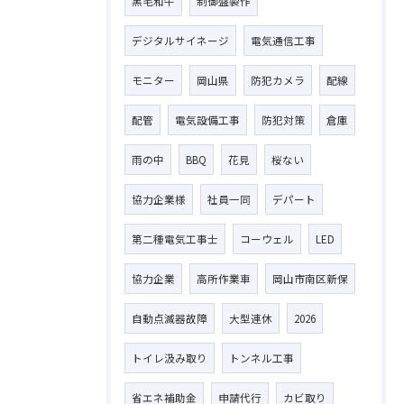
黒毛和牛
制御盤製作
デジタルサイネージ
電気通信工事
お問い合わせはこちら
モニター
岡山県
防犯カメラ
配線
配管
電気設備工事
防犯対策
倉庫
雨の中
BBQ
花見
桜ない
協力企業様
社員一同
デパート
第二種電気工事士
コーウェル
LED
協力企業
高所作業車
岡山市南区新保
自動点滅器故障
大型連休
2026
トイレ汲み取り
トンネル工事
省エネ補助金
申請代行
カビ取り