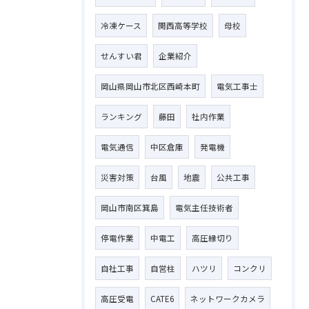
冷凍ケース
関西高等学校
母校
せんすい君
企業紹介
岡山県岡山市北区西崎本町
電気工事士
ランキング
藤田
社内作業
電気通信
中区倉庫
発電機
災害対策
台風
地震
公共工事
岡山市南区箕島
電気主任技術者
停電作業
中電工
高圧縁切り
自社工事
自営柱
ハツリ
コンクリ
高圧受電
CATE6
ネットワークカメラ