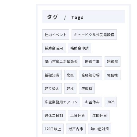
タグ
Tags
社内イベント
キュービクル式受電設備
補助金活用
補助金申請
岡山市省エネ補助金
断線工事
制御盤
基礎知識
北区
産廃処分場
電信柱
建て替え
建柱
空調機
床置業務用エアコン
お盆休み
2025
週休二日制
土日休み
年間休日
120日以上
瀬戸内市
熱中症対策