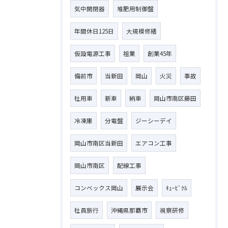
気中開閉器
堆肥用制御盤
年間休日125日
大規模修繕
仮設電源工事
祖業
創業45年
備前市
当新田
岡山
火災
事故
社用車
新車
納車
岡山市南区藤田
冷凍庫
分電盤
ジーシーデイ
岡山市南区当新田
エアコン工事
岡山市南区
配線工事
コンベックス岡山
展示会
ｷｭｰﾋﾞｸﾙ
社員旅行
沖縄県那覇市
視察研修