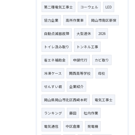
第二種電気工事士
コーウェル
LED
協力企業
高所作業車
岡山市南区新保
自動点滅器故障
大型連休
2026
トイレ汲み取り
トンネル工事
省エネ補助金
申請代行
カビ取り
冷凍ケース
関西高等学校
母校
せんすい君
企業紹介
岡山県岡山市北区西崎本町
電気工事士
ランキング
藤田
社内作業
電気通信
中区倉庫
発電機