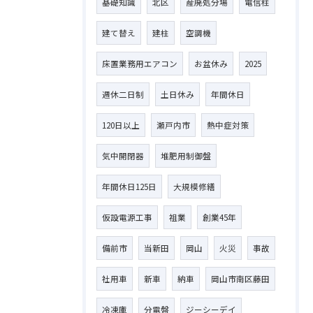
基礎知識
北区
産廃処分場
電信柱
建て替え
建柱
空調機
床置業務用エアコン
お盆休み
2025
週休二日制
土日休み
年間休日
120日以上
瀬戸内市
熱中症対策
気中開閉器
堆肥用制御盤
年間休日125日
大規模修繕
仮設電源工事
祖業
創業45年
備前市
当新田
岡山
火災
事故
社用車
新車
納車
岡山市南区藤田
冷凍庫
分電盤
ジーシーデイ