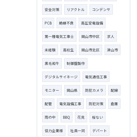
安全対策
リアクトル
コンデンサ
PCB
絶縁不良
高圧受電設備
第一種電気工事士
岡山市中区
求人
未経験
高校生
岡山市北区
津山市
黒毛和牛
制御盤製作
デジタルサイネージ
電気通信工事
モニター
岡山県
防犯カメラ
配線
配管
電気設備工事
防犯対策
倉庫
雨の中
BBQ
花見
桜ない
お問い合わせはこちら
協力企業様
社員一同
デパート