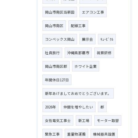
岡山市南区当新田
エアコン工事
岡山市南区
配線工事
コンベックス岡山
展示会
ｷｭｰﾋﾞｸﾙ
社員旅行
沖縄県那覇市
視察研修
岡山市南区郡
ホワイト企業
年間休日127日
新年あけましておめでとうございます。
2026年
仲間を増やしたい
郡
女性電気工事士
新工場
モーター取替
緊急工事
重量物運搬
機械器具設置