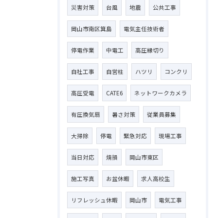
災害対策
台風
地震
公共工事
岡山市南区箕島
電気主任技術者
停電作業
中電工
高圧縁切り
自社工事
自営柱
ハツリ
コンクリ
高圧受電
CATE6
ネットワークカメラ
有圧換気扇
暑さ対策
従業員募集
大掃除
停電
緊急対応
現場工事
当日対応
焼損
岡山市東区
施工写真
お盆休暇
求人高校生
リフレッシュ休暇
岡山市
電気工事