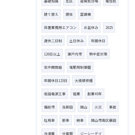
基礎知識
北区
産廃処分場
電信柱
建て替え
建柱
空調機
床置業務用エアコン
お盆休み
2025
週休二日制
土日休み
年間休日
120日以上
瀬戸内市
熱中症対策
気中開閉器
堆肥用制御盤
年間休日125日
大規模修繕
仮設電源工事
祖業
創業45年
備前市
当新田
岡山
火災
事故
社用車
新車
納車
岡山市南区藤田
冷凍庫
分電盤
ジーシーデイ