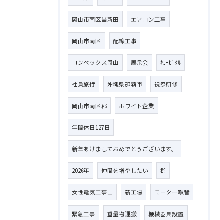
岡山市南区当新田
エアコン工事
岡山市南区
配線工事
コンベックス岡山
展示会
ｷｭｰﾋﾞｸﾙ
社員旅行
沖縄県那覇市
視察研修
岡山市南区郡
ホワイト企業
年間休日127日
新年あけましておめでとうございます。
2026年
仲間を増やしたい
郡
女性電気工事士
新工場
モーター取替
緊急工事
重量物運搬
機械器具設置