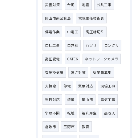
災害対策
台風
地震
公共工事
岡山市南区箕島
電気主任技術者
停電作業
中電工
高圧縁切り
自社工事
自営柱
ハツリ
コンクリ
高圧受電
CATE6
ネットワークカメラ
有圧換気扇
暑さ対策
従業員募集
大掃除
停電
緊急対応
現場工事
当日対応
焼損
岡山市
電気工事
学歴不問
転職
福利厚生
高収入
倉敷市
玉野市
教育