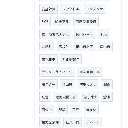
安全対策
リアクトル
コンデンサ
PCB
絶縁不良
高圧受電設備
第一種電気工事士
岡山市中区
求人
未経験
高校生
岡山市北区
津山市
黒毛和牛
制御盤製作
デジタルサイネージ
電気通信工事
モニター
岡山県
防犯カメラ
配線
配管
電気設備工事
防犯対策
倉庫
お問い合わせはこちら
雨の中
BBQ
花見
桜ない
協力企業様
社員一同
デパート