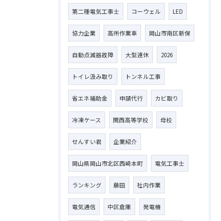
第二種電気工事士
コーウェル
LED
協力企業
高所作業車
岡山市南区新保
自動点滅器故障
大型連休
2026
トイレ汲み取り
トンネル工事
省エネ補助金
申請代行
カビ取り
冷凍ケース
関西高等学校
母校
せんすい君
企業紹介
岡山県岡山市北区西崎本町
電気工事士
ランキング
藤田
社内作業
電気通信
中区倉庫
発電機