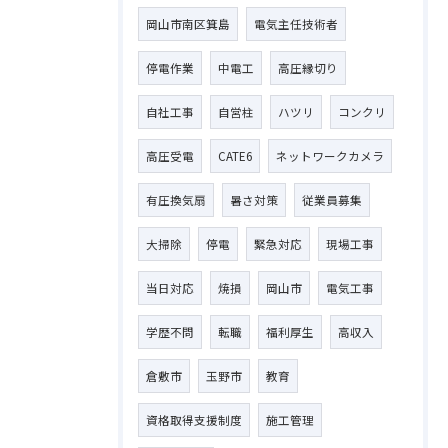
岡山市南区箕島
電気主任技術者
停電作業
中電工
高圧縁切り
自社工事
自営柱
ハツリ
コンクリ
高圧受電
CATE6
ネットワークカメラ
有圧換気扇
暑さ対策
従業員募集
大掃除
停電
緊急対応
現場工事
当日対応
焼損
岡山市
電気工事
学歴不問
転職
福利厚生
高収入
倉敷市
玉野市
教育
資格取得支援制度
施工管理