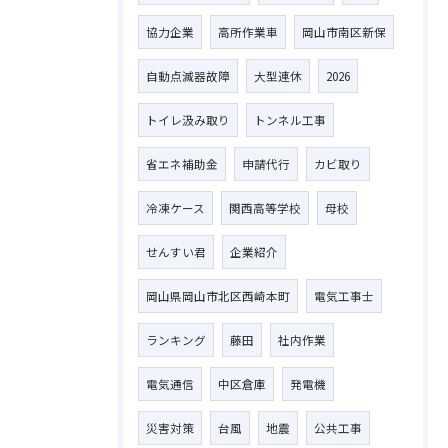
協力企業
高所作業車
岡山市南区新保
自動点滅器故障
大型連休
2026
トイレ汲み取り
トンネル工事
省エネ補助金
申請代行
カビ取り
冷凍ケース
関西高等学校
母校
せんすい君
企業紹介
岡山県岡山市北区西崎本町
電気工事士
ランキング
藤田
社内作業
電気通信
中区倉庫
発電機
災害対策
台風
地震
公共工事