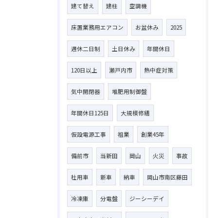
建て替え
建柱
空調機
床置業務用エアコン
お盆休み
2025
週休二日制
土日休み
年間休日
120日以上
瀬戸内市
熱中症対策
気中開閉器
堆肥用制御盤
年間休日125日
大規模修繕
仮設電源工事
祖業
創業45年
備前市
当新田
岡山
火災
事故
社用車
新車
納車
岡山市南区藤田
冷凍庫
分電盤
ジーシーデイ