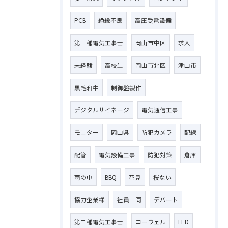
PCB
絶縁不良
高圧受電設備
第一種電気工事士
岡山市中区
求人
未経験
高校生
岡山市北区
津山市
黒毛和牛
制御盤製作
デジタルサイネージ
電気通信工事
モニター
岡山県
防犯カメラ
配線
配管
電気設備工事
防犯対策
倉庫
雨の中
BBQ
花見
桜ない
お問い合わせはこちら
協力企業様
社員一同
デパート
第二種電気工事士
コーウェル
LED