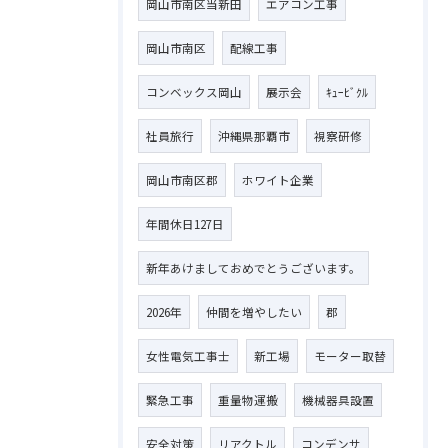
岡山市南区当新田
エアコン工事
岡山市南区
配線工事
コンベックス岡山
展示会
ｷｭｰﾋﾞｸﾙ
社員旅行
沖縄県那覇市
視察研修
岡山市南区郡
ホワイト企業
年間休日127日
新年あけましておめでとうございます。
2026年
仲間を増やしたい
郡
女性電気工事士
新工場
モーター取替
緊急工事
重量物運搬
機械器具設置
安全対策
リアクトル
コンデンサ