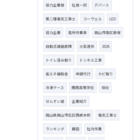
協力企業様
社員一同
デパート
第二種電気工事士
コーウェル
LED
協力企業
高所作業車
岡山市南区新保
自動点滅器故障
大型連休
2026
トイレ汲み取り
トンネル工事
省エネ補助金
申請代行
カビ取り
冷凍ケース
関西高等学校
母校
せんすい君
企業紹介
岡山県岡山市北区西崎本町
電気工事士
ランキング
藤田
社内作業