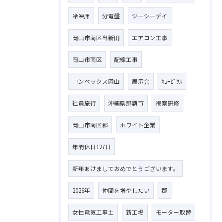
冷凍庫
分電盤
ジーシーデイ
岡山市南区当新田
エアコン工事
岡山市南区
配線工事
コンベックス岡山
展示会
ｷｭｰﾋﾞｸﾙ
社員旅行
沖縄県那覇市
視察研修
岡山市南区郡
ホワイト企業
年間休日127日
新年あけましておめでとうございます。
2026年
仲間を増やしたい
郡
お問い合わせはこちら
女性電気工事士
新工場
モーター取替