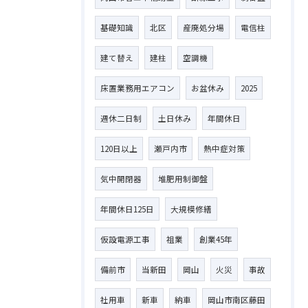
基礎知識
北区
産廃処分場
電信柱
建て替え
建柱
空調機
床置業務用エアコン
お盆休み
2025
週休二日制
土日休み
年間休日
120日以上
瀬戸内市
熱中症対策
気中開閉器
堆肥用制御盤
年間休日125日
大規模修繕
仮設電源工事
祖業
創業45年
備前市
当新田
岡山
火災
事故
社用車
新車
納車
岡山市南区藤田