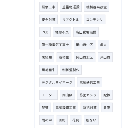
緊急工事
重量物運搬
機械器具設置
安全対策
リアクトル
コンデンサ
PCB
絶縁不良
高圧受電設備
第一種電気工事士
岡山市中区
求人
未経験
高校生
岡山市北区
津山市
黒毛和牛
制御盤製作
デジタルサイネージ
電気通信工事
モニター
岡山県
防犯カメラ
配線
配管
電気設備工事
防犯対策
倉庫
雨の中
BBQ
花見
桜ない