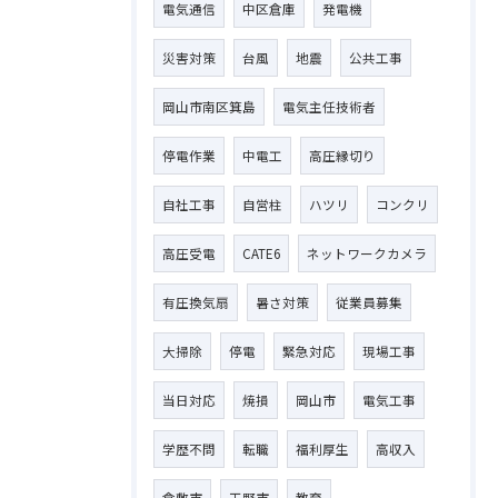
電気通信
中区倉庫
発電機
災害対策
台風
地震
公共工事
岡山市南区箕島
電気主任技術者
停電作業
中電工
高圧縁切り
自社工事
自営柱
ハツリ
コンクリ
高圧受電
CATE6
ネットワークカメラ
有圧換気扇
暑さ対策
従業員募集
大掃除
停電
緊急対応
現場工事
当日対応
焼損
岡山市
電気工事
学歴不問
転職
福利厚生
高収入