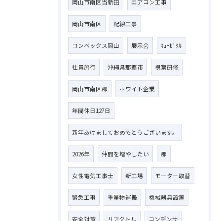
岡山市南区当新田
エアコン工事
岡山市南区
配線工事
コンベックス岡山
展示会
ｷｭｰﾋﾞｸﾙ
社員旅行
沖縄県那覇市
視察研修
岡山市南区郡
ホワイト企業
年間休日127日
新年あけましておめでとうございます。
2026年
仲間を増やしたい
郡
女性電気工事士
新工場
モーター取替
緊急工事
重量物運搬
機械器具設置
安全対策
リアクトル
コンデンサ