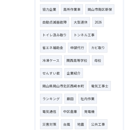
協力企業
高所作業車
岡山市南区新保
自動点滅器故障
大型連休
2026
トイレ汲み取り
トンネル工事
省エネ補助金
申請代行
カビ取り
冷凍ケース
関西高等学校
母校
せんすい君
企業紹介
岡山県岡山市北区西崎本町
電気工事士
ランキング
藤田
社内作業
電気通信
中区倉庫
発電機
災害対策
台風
地震
公共工事