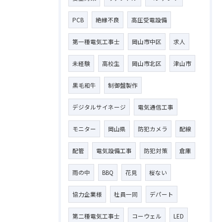
PCB
絶縁不良
高圧受電設備
第一種電気工事士
岡山市中区
求人
未経験
高校生
岡山市北区
津山市
黒毛和牛
制御盤製作
デジタルサイネージ
電気通信工事
モニター
岡山県
防犯カメラ
配線
配管
電気設備工事
防犯対策
倉庫
雨の中
BBQ
花見
桜ない
お問い合わせはこちら
協力企業様
社員一同
デパート
第二種電気工事士
コーウェル
LED