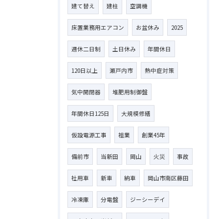
建て替え
建柱
空調機
床置業務用エアコン
お盆休み
2025
週休二日制
土日休み
年間休日
120日以上
瀬戸内市
熱中症対策
気中開閉器
堆肥用制御盤
年間休日125日
大規模修繕
仮設電源工事
祖業
創業45年
備前市
当新田
岡山
火災
事故
社用車
新車
納車
岡山市南区藤田
冷凍庫
分電盤
ジーシーデイ