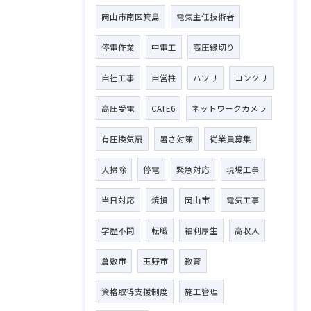
岡山市南区箕島
電気主任技術者
停電作業
中電工
高圧縁切り
自社工事
自営柱
ハツリ
コンクリ
高圧受電
CATE6
ネットワークカメラ
有圧換気扇
暑さ対策
従業員募集
大掃除
停電
緊急対応
現場工事
当日対応
焼損
岡山市
電気工事
学歴不問
転職
福利厚生
高収入
倉敷市
玉野市
教育
資格取得支援制度
施工管理