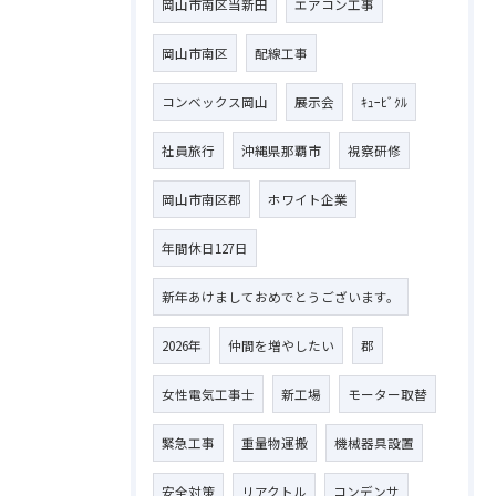
岡山市南区当新田
エアコン工事
岡山市南区
配線工事
コンベックス岡山
展示会
ｷｭｰﾋﾞｸﾙ
社員旅行
沖縄県那覇市
視察研修
岡山市南区郡
ホワイト企業
年間休日127日
新年あけましておめでとうございます。
2026年
仲間を増やしたい
郡
女性電気工事士
新工場
モーター取替
緊急工事
重量物運搬
機械器具設置
安全対策
リアクトル
コンデンサ