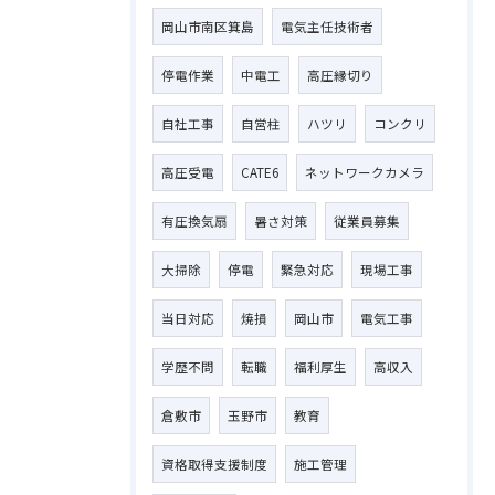
岡山市南区箕島
電気主任技術者
停電作業
中電工
高圧縁切り
自社工事
自営柱
ハツリ
コンクリ
高圧受電
CATE6
ネットワークカメラ
有圧換気扇
暑さ対策
従業員募集
大掃除
停電
緊急対応
現場工事
当日対応
焼損
岡山市
電気工事
学歴不問
転職
福利厚生
高収入
倉敷市
玉野市
教育
資格取得支援制度
施工管理