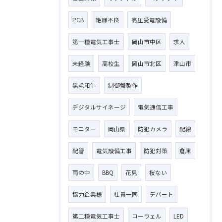
PCB
絶縁不良
高圧受電設備
第一種電気工事士
岡山市中区
求人
未経験
高校生
岡山市北区
津山市
黒毛和牛
制御盤製作
デジタルサイネージ
電気通信工事
モニター
岡山県
防犯カメラ
配線
配管
電気設備工事
防犯対策
倉庫
雨の中
BBQ
花見
桜ない
お問い合わせはこちら
協力企業様
社員一同
デパート
第二種電気工事士
コーウェル
LED