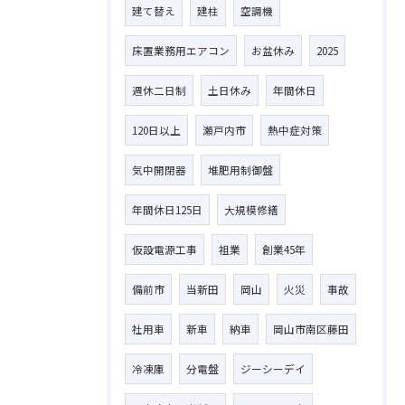
建て替え
建柱
空調機
床置業務用エアコン
お盆休み
2025
週休二日制
土日休み
年間休日
120日以上
瀬戸内市
熱中症対策
気中開閉器
堆肥用制御盤
年間休日125日
大規模修繕
仮設電源工事
祖業
創業45年
備前市
当新田
岡山
火災
事故
社用車
新車
納車
岡山市南区藤田
冷凍庫
分電盤
ジーシーデイ