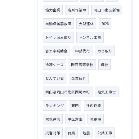
協力企業
高所作業車
岡山市南区新保
自動点滅器故障
大型連休
2026
トイレ汲み取り
トンネル工事
省エネ補助金
申請代行
カビ取り
冷凍ケース
関西高等学校
母校
せんすい君
企業紹介
岡山県岡山市北区西崎本町
電気工事士
ランキング
藤田
社内作業
電気通信
中区倉庫
発電機
災害対策
台風
地震
公共工事