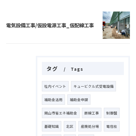
電気設備工事/仮設電源工事_仮配線工事
タグ
Tags
社内イベント
キュービクル式受電設備
補助金活用
補助金申請
岡山市省エネ補助金
断線工事
制御盤
基礎知識
北区
産廃処分場
電信柱