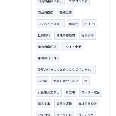
岡山市南区当新田
エアコン工事
岡山市南区
配線工事
コンベックス岡山
展示会
ｷｭｰﾋﾞｸﾙ
社員旅行
沖縄県那覇市
視察研修
岡山市南区郡
ホワイト企業
年間休日127日
新年あけましておめでとうございます。
2026年
仲間を増やしたい
郡
女性電気工事士
新工場
モーター取替
緊急工事
重量物運搬
機械器具設置
安全対策
リアクトル
コンデンサ