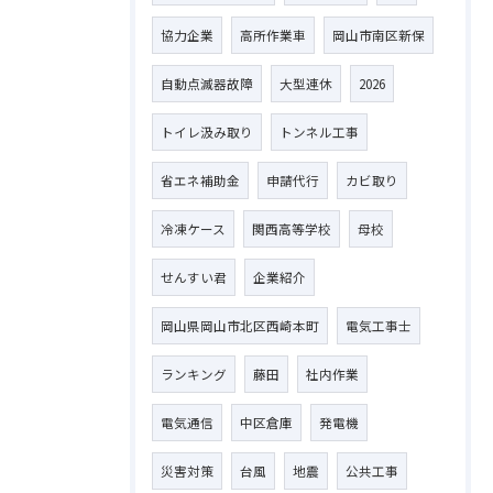
協力企業
高所作業車
岡山市南区新保
自動点滅器故障
大型連休
2026
トイレ汲み取り
トンネル工事
省エネ補助金
申請代行
カビ取り
冷凍ケース
関西高等学校
母校
せんすい君
企業紹介
岡山県岡山市北区西崎本町
電気工事士
ランキング
藤田
社内作業
電気通信
中区倉庫
発電機
災害対策
台風
地震
公共工事