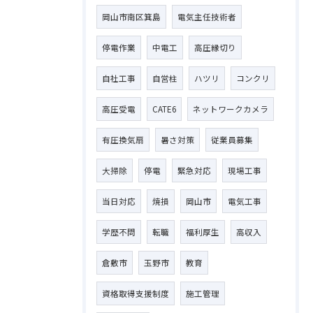
岡山市南区箕島
電気主任技術者
停電作業
中電工
高圧縁切り
自社工事
自営柱
ハツリ
コンクリ
高圧受電
CATE6
ネットワークカメラ
有圧換気扇
暑さ対策
従業員募集
大掃除
停電
緊急対応
現場工事
当日対応
焼損
岡山市
電気工事
学歴不問
転職
福利厚生
高収入
倉敷市
玉野市
教育
資格取得支援制度
施工管理