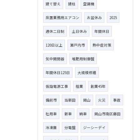
建て替え
建柱
空調機
床置業務用エアコン
お盆休み
2025
週休二日制
土日休み
年間休日
120日以上
瀬戸内市
熱中症対策
気中開閉器
堆肥用制御盤
年間休日125日
大規模修繕
仮設電源工事
祖業
創業45年
備前市
当新田
岡山
火災
事故
社用車
新車
納車
岡山市南区藤田
冷凍庫
分電盤
ジーシーデイ