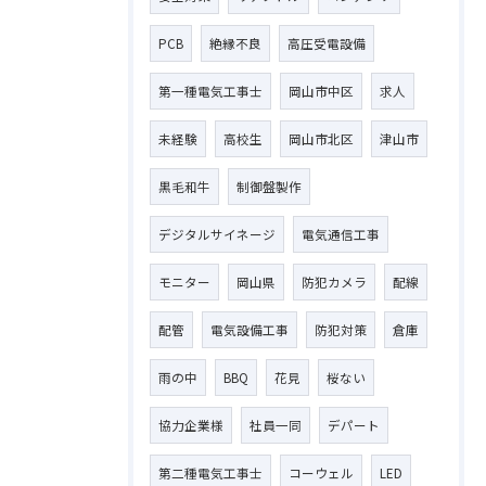
PCB
絶縁不良
高圧受電設備
第一種電気工事士
岡山市中区
求人
未経験
高校生
岡山市北区
津山市
黒毛和牛
制御盤製作
デジタルサイネージ
電気通信工事
モニター
岡山県
防犯カメラ
配線
配管
電気設備工事
防犯対策
倉庫
雨の中
BBQ
花見
桜ない
お問い合わせはこちら
協力企業様
社員一同
デパート
第二種電気工事士
コーウェル
LED