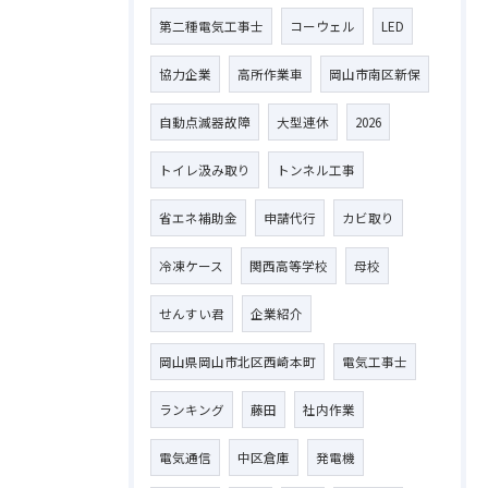
第二種電気工事士
コーウェル
LED
協力企業
高所作業車
岡山市南区新保
自動点滅器故障
大型連休
2026
トイレ汲み取り
トンネル工事
省エネ補助金
申請代行
カビ取り
冷凍ケース
関西高等学校
母校
せんすい君
企業紹介
岡山県岡山市北区西崎本町
電気工事士
ランキング
藤田
社内作業
電気通信
中区倉庫
発電機