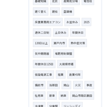
基礎知識
北区
産廃処分場
電信柱
建て替え
建柱
空調機
床置業務用エアコン
お盆休み
2025
週休二日制
土日休み
年間休日
120日以上
瀬戸内市
熱中症対策
気中開閉器
堆肥用制御盤
年間休日125日
大規模修繕
仮設電源工事
祖業
創業45年
備前市
当新田
岡山
火災
事故
社用車
新車
納車
岡山市南区藤田
冷凍庫
分電盤
ジーシーデイ