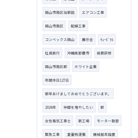
岡山市南区当新田
エアコン工事
岡山市南区
配線工事
コンベックス岡山
展示会
ｷｭｰﾋﾞｸﾙ
社員旅行
沖縄県那覇市
視察研修
岡山市南区郡
ホワイト企業
年間休日127日
新年あけましておめでとうございます。
2026年
仲間を増やしたい
郡
女性電気工事士
新工場
モーター取替
緊急工事
重量物運搬
機械器具設置