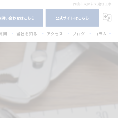
岡山市東区にて建柱工事
お問い合わせはこちら
公式サイトはこちら
質問
当社を知る
アクセス
ブログ
コラム
未経験
経験者
高卒
20代
30代