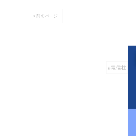
< 前のページ
#電信柱