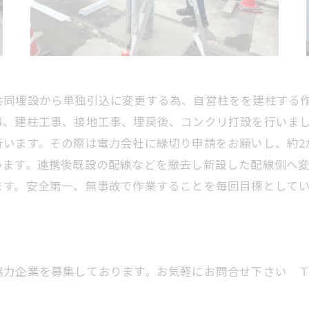
共同埋設から単独引込に変更する為、自営柱をを建柱する
事、建柱工事、接地工事、埋戻後、コンクリ打設を行いま
います。その際は電力会社に縁切り申請をお願いし、約2
います。連携後既設の配線などを撤去し新設した配線側へ
ます。安全第一、無事故で作業することを毎回目標として
企業を募集しております。お気軽にお問合せ下さい ＴＥＬ 0