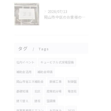
2026/07/13
岡山市中区のお客様の工場内有圧換気扇設置工事
タグ
Tags
社内イベント
キュービクル式受電設備
補助金活用
補助金申請
岡山市省エネ補助金
断線工事
制御盤
基礎知識
北区
産廃処分場
電信柱
建て替え
建柱
空調機
床置業務用エアコン
お盆休み
2025