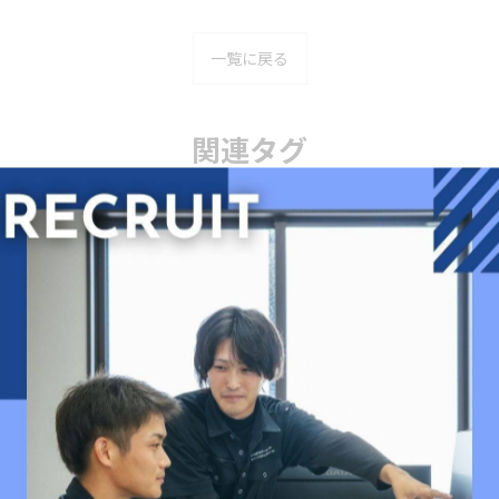
一覧に戻る
関連タグ
#自営柱
#電気工事
#施工管理
#ハツリ
#コンクリ