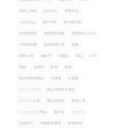
週休二日制
土日休み
年間休日
120日以上
瀬戸内市
熱中症対策
気中開閉器
堆肥用制御盤
年間休日125日
大規模修繕
仮設電源工事
祖業
創業45年
備前市
当新田
岡山
火災
事故
社用車
新車
納車
岡山市南区藤田
冷凍庫
分電盤
ジーシーデイ
岡山市南区当新田
エアコン工事
岡山市南区
配線工事
コンベックス岡山
展示会
ｷｭｰﾋﾞｸﾙ
社員旅行
沖縄県那覇市
視察研修