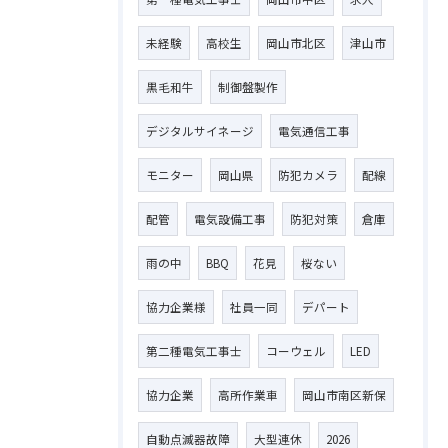
未経験
高校生
岡山市北区
津山市
黒毛和牛
制御盤製作
お問い合わせはこちら
デジタルサイネージ
電気通信工事
モニター
岡山県
防犯カメラ
配線
配管
電気設備工事
防犯対策
倉庫
雨の中
BBQ
花見
桜ない
協力企業様
社員一同
デパート
第二種電気工事士
コーウェル
LED
協力企業
高所作業車
岡山市南区新保
自動点滅器故障
大型連休
2026