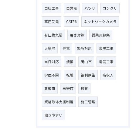
自社工事
自営柱
ハツリ
コンクリ
高圧受電
CATE6
ネットワークカメラ
有圧換気扇
暑さ対策
従業員募集
大掃除
停電
緊急対応
現場工事
当日対応
焼損
岡山市
電気工事
学歴不問
転職
福利厚生
高収入
倉敷市
玉野市
教育
資格取得支援制度
施工管理
働きやすい