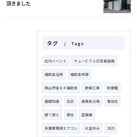
頂きました
タグ
Tags
社内イベント
キュービクル式受電設備
補助金活用
補助金申請
岡山市省エネ補助金
断線工事
制御盤
基礎知識
北区
産廃処分場
電信柱
建て替え
建柱
空調機
床置業務用エアコン
お盆休み
2025