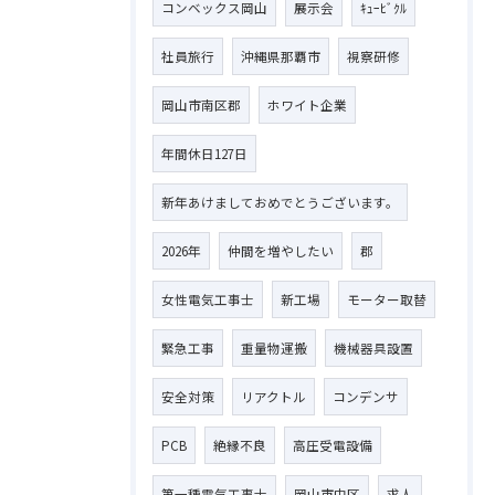
コンベックス岡山
展示会
ｷｭｰﾋﾞｸﾙ
社員旅行
沖縄県那覇市
視察研修
岡山市南区郡
ホワイト企業
年間休日127日
新年あけましておめでとうございます。
2026年
仲間を増やしたい
郡
女性電気工事士
新工場
モーター取替
緊急工事
重量物運搬
機械器具設置
安全対策
リアクトル
コンデンサ
PCB
絶縁不良
高圧受電設備
第一種電気工事士
岡山市中区
求人