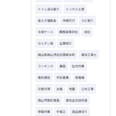
トイレ汲み取り
トンネル工事
省エネ補助金
申請代行
カビ取り
冷凍ケース
関西高等学校
母校
せんすい君
企業紹介
岡山県岡山市北区西崎本町
電気工事士
ランキング
藤田
社内作業
電気通信
中区倉庫
発電機
災害対策
台風
地震
公共工事
岡山市南区箕島
電気主任技術者
停電作業
中電工
高圧縁切り