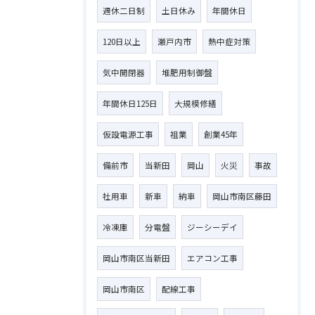
週休二日制
土日休み
年間休日
120日以上
瀬戸内市
熱中症対策
気中開閉器
堆肥用制御盤
年間休日125日
大規模修繕
仮設電源工事
祖業
創業45年
備前市
当新田
岡山
火災
事故
社用車
新車
納車
岡山市南区藤田
冷凍庫
分電盤
ジーシーデイ
岡山市南区当新田
エアコン工事
岡山市南区
配線工事