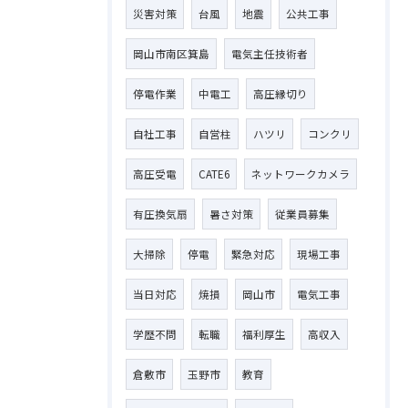
災害対策
台風
地震
公共工事
岡山市南区箕島
電気主任技術者
停電作業
中電工
高圧縁切り
自社工事
自営柱
ハツリ
コンクリ
高圧受電
CATE6
ネットワークカメラ
有圧換気扇
暑さ対策
従業員募集
大掃除
停電
緊急対応
現場工事
当日対応
焼損
岡山市
電気工事
学歴不問
転職
福利厚生
高収入
倉敷市
玉野市
教育