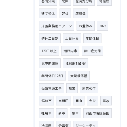
基礎知識
北区
産廃処分場
電信柱
建て替え
建柱
空調機
床置業務用エアコン
お盆休み
2025
週休二日制
土日休み
年間休日
120日以上
瀬戸内市
熱中症対策
気中開閉器
堆肥用制御盤
年間休日125日
大規模修繕
仮設電源工事
祖業
創業45年
備前市
当新田
岡山
火災
事故
社用車
新車
納車
岡山市南区藤田
冷凍庫
分電盤
ジーシーデイ