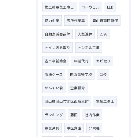
第二種電気工事士
コーウェル
LED
協力企業
高所作業車
岡山市南区新保
自動点滅器故障
大型連休
2026
トイレ汲み取り
トンネル工事
省エネ補助金
申請代行
カビ取り
冷凍ケース
関西高等学校
母校
せんすい君
企業紹介
岡山県岡山市北区西崎本町
電気工事士
ランキング
藤田
社内作業
電気通信
中区倉庫
発電機