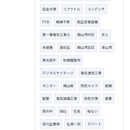
安全対策
リアクトル
コンデンサ
PCB
絶縁不良
高圧受電設備
第一種電気工事士
岡山市中区
求人
未経験
高校生
岡山市北区
津山市
黒毛和牛
制御盤製作
デジタルサイネージ
電気通信工事
モニター
岡山県
防犯カメラ
配線
配管
電気設備工事
防犯対策
倉庫
お問い合わせはこちら
雨の中
BBQ
花見
桜ない
協力企業様
社員一同
デパート