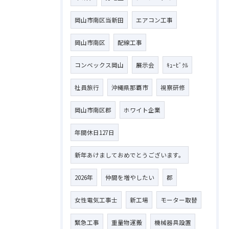
岡山市南区当新田
エアコン工事
岡山市南区
配線工事
コンベックス岡山
展示会
ｷｭｰﾋﾞｸﾙ
社員旅行
沖縄県那覇市
視察研修
岡山市南区郡
ホワイト企業
年間休日127日
新年あけましておめでとうございます。
2026年
仲間を増やしたい
郡
女性電気工事士
新工場
モーター取替
緊急工事
重量物運搬
機械器具設置