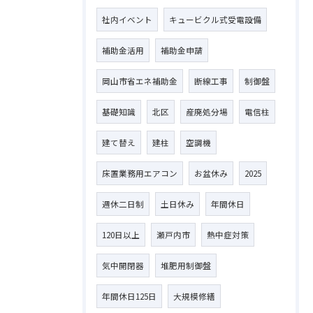
社内イベント
キュービクル式受電設備
補助金活用
補助金申請
岡山市省エネ補助金
断線工事
制御盤
基礎知識
北区
産廃処分場
電信柱
建て替え
建柱
空調機
床置業務用エアコン
お盆休み
2025
週休二日制
土日休み
年間休日
120日以上
瀬戸内市
熱中症対策
気中開閉器
堆肥用制御盤
年間休日125日
大規模修繕