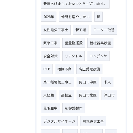
新年あけましておめでとうございます。
2026年
仲間を増やしたい
郡
女性電気工事士
新工場
モーター取替
緊急工事
重量物運搬
機械器具設置
安全対策
リアクトル
コンデンサ
お問い合わせはこちら
PCB
絶縁不良
高圧受電設備
第一種電気工事士
岡山市中区
求人
未経験
高校生
岡山市北区
津山市
黒毛和牛
制御盤製作
デジタルサイネージ
電気通信工事