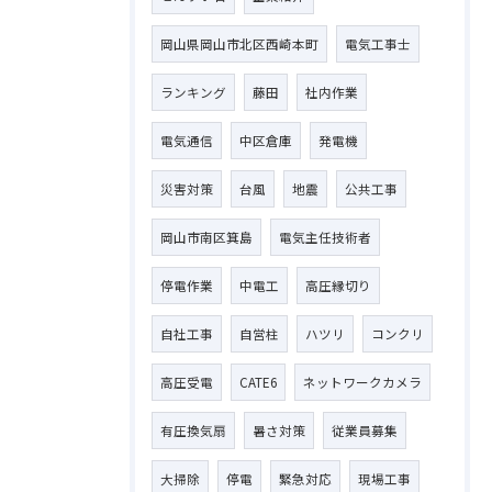
岡山県岡山市北区西崎本町
電気工事士
ランキング
藤田
社内作業
電気通信
中区倉庫
発電機
災害対策
台風
地震
公共工事
岡山市南区箕島
電気主任技術者
停電作業
中電工
高圧縁切り
自社工事
自営柱
ハツリ
コンクリ
高圧受電
CATE6
ネットワークカメラ
有圧換気扇
暑さ対策
従業員募集
大掃除
停電
緊急対応
現場工事