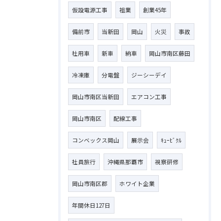
仮設電源工事
祖業
創業45年
備前市
当新田
岡山
火災
事故
社用車
新車
納車
岡山市南区藤田
冷凍庫
分電盤
ジーシーデイ
岡山市南区当新田
エアコン工事
岡山市南区
配線工事
コンベックス岡山
展示会
ｷｭｰﾋﾞｸﾙ
社員旅行
沖縄県那覇市
視察研修
岡山市南区郡
ホワイト企業
年間休日127日