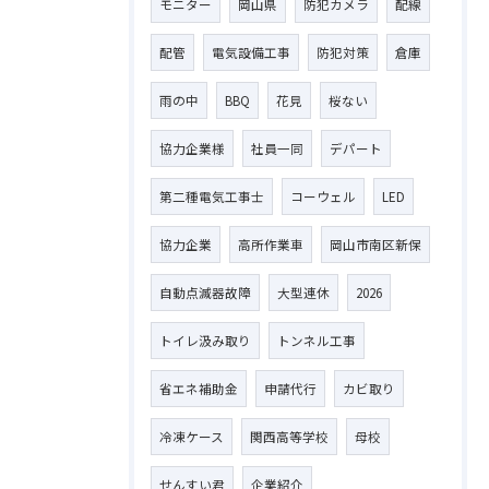
モニター
岡山県
防犯カメラ
配線
配管
電気設備工事
防犯対策
倉庫
雨の中
BBQ
花見
桜ない
協力企業様
社員一同
デパート
第二種電気工事士
コーウェル
LED
協力企業
高所作業車
岡山市南区新保
自動点滅器故障
大型連休
2026
トイレ汲み取り
トンネル工事
省エネ補助金
申請代行
カビ取り
冷凍ケース
関西高等学校
母校
せんすい君
企業紹介