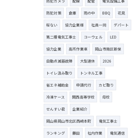
防犯カメラ
配線
配管
電気設備工事
防犯対策
倉庫
雨の中
BBQ
花見
桜ない
協力企業様
社員一同
デパート
第二種電気工事士
コーウェル
LED
協力企業
高所作業車
岡山市南区新保
自動点滅器故障
大型連休
2026
トイレ汲み取り
トンネル工事
省エネ補助金
申請代行
カビ取り
冷凍ケース
関西高等学校
母校
せんすい君
企業紹介
岡山県岡山市北区西崎本町
電気工事士
ランキング
藤田
社内作業
電気通信