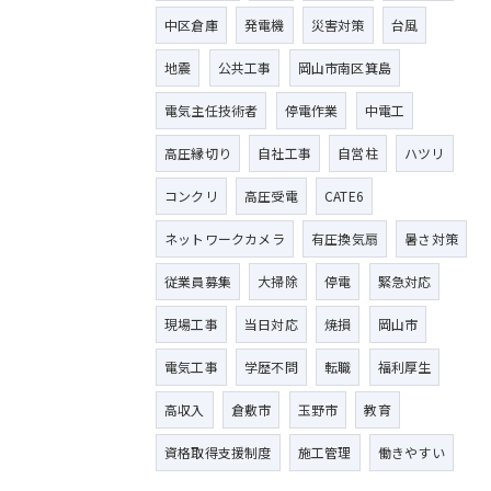
中区倉庫
発電機
災害対策
台風
地震
公共工事
岡山市南区箕島
電気主任技術者
停電作業
中電工
高圧縁切り
自社工事
自営柱
ハツリ
コンクリ
高圧受電
CATE6
ネットワークカメラ
有圧換気扇
暑さ対策
従業員募集
大掃除
停電
緊急対応
現場工事
当日対応
焼損
岡山市
電気工事
学歴不問
転職
福利厚生
高収入
倉敷市
玉野市
教育
資格取得支援制度
施工管理
働きやすい