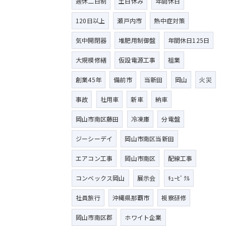
週休二日制
土日休み
年間休日
120日以上
瀬戸内市
熱中症対策
気中開閉器
堆肥用制御盤
年間休日125日
大規模修繕
仮設電源工事
祖業
創業45年
備前市
当新田
岡山
火災
事故
社用車
新車
納車
岡山市南区藤田
冷凍庫
分電盤
ジーシーデイ
岡山市南区当新田
エアコン工事
岡山市南区
配線工事
コンベックス岡山
展示会
ｷｭｰﾋﾞｸﾙ
社員旅行
沖縄県那覇市
視察研修
岡山市南区郡
ホワイト企業