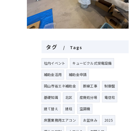
タグ
Tags
社内イベント
キュービクル式受電設備
補助金活用
補助金申請
岡山市省エネ補助金
断線工事
制御盤
基礎知識
北区
産廃処分場
電信柱
建て替え
建柱
空調機
床置業務用エアコン
お盆休み
2025