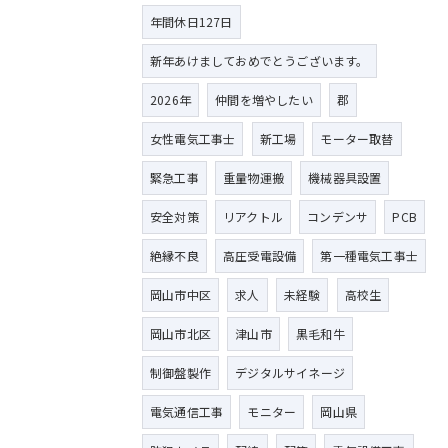
年間休日127日
新年あけましておめでとうございます。
2026年
仲間を増やしたい
郡
女性電気工事士
新工場
モーター取替
緊急工事
重量物運搬
機械器具設置
安全対策
リアクトル
コンデンサ
PCB
絶縁不良
高圧受電設備
第一種電気工事士
岡山市中区
求人
未経験
高校生
岡山市北区
津山市
黒毛和牛
制御盤製作
デジタルサイネージ
電気通信工事
モニター
岡山県