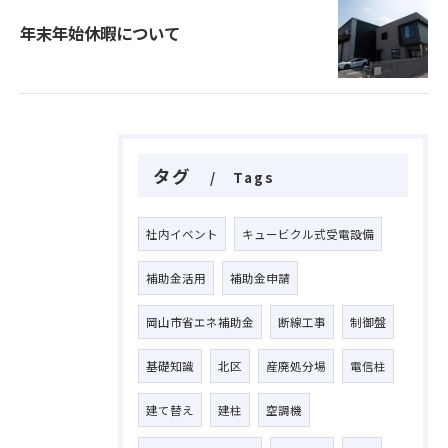
年末年始休暇について
タグ
Tags
社内イベント
キュービクル式受電設備
補助金活用
補助金申請
岡山市省エネ補助金
断線工事
制御盤
基礎知識
北区
産廃処分場
電信柱
建て替え
建柱
空調機