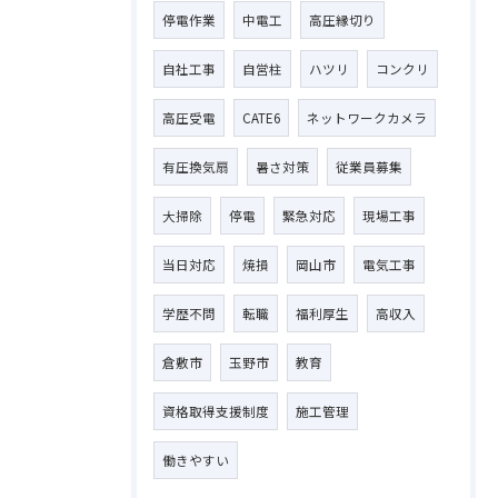
停電作業
中電工
高圧縁切り
自社工事
自営柱
ハツリ
コンクリ
高圧受電
CATE6
ネットワークカメラ
有圧換気扇
暑さ対策
従業員募集
大掃除
停電
緊急対応
現場工事
当日対応
焼損
岡山市
電気工事
学歴不問
転職
福利厚生
高収入
倉敷市
玉野市
教育
資格取得支援制度
施工管理
働きやすい