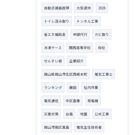
自動点滅器故障
大型連休
2026
トイレ汲み取り
トンネル工事
省エネ補助金
申請代行
カビ取り
冷凍ケース
関西高等学校
母校
せんすい君
企業紹介
岡山県岡山市北区西崎本町
電気工事士
ランキング
藤田
社内作業
電気通信
中区倉庫
発電機
災害対策
台風
地震
公共工事
岡山市南区箕島
電気主任技術者