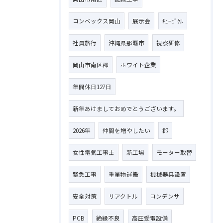
コンベックス岡山
展示会
ｷｭｰﾋﾞｸﾙ
社員旅行
沖縄県那覇市
視察研修
岡山市南区郡
ホワイト企業
年間休日127日
新年あけましておめでとうございます。
2026年
仲間を増やしたい
郡
女性電気工事士
新工場
モーター取替
緊急工事
重量物運搬
機械器具設置
安全対策
リアクトル
コンデンサ
PCB
絶縁不良
高圧受電設備