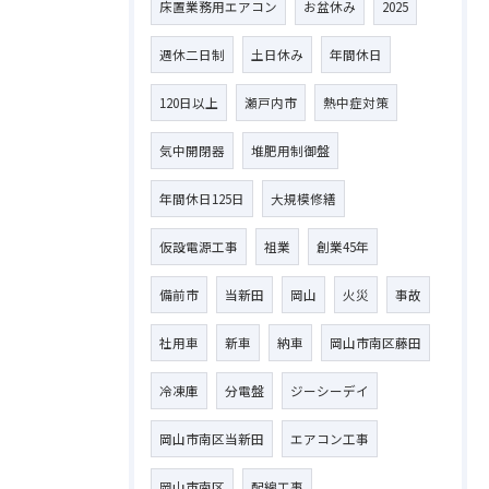
床置業務用エアコン
お盆休み
2025
週休二日制
土日休み
年間休日
120日以上
瀬戸内市
熱中症対策
気中開閉器
堆肥用制御盤
年間休日125日
大規模修繕
仮設電源工事
祖業
創業45年
備前市
当新田
岡山
火災
事故
社用車
新車
納車
岡山市南区藤田
冷凍庫
分電盤
ジーシーデイ
岡山市南区当新田
エアコン工事
岡山市南区
配線工事