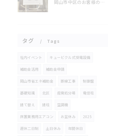
岡山市中区のお客様の工場内有圧換気扇設置工事
タグ
Tags
社内イベント
キュービクル式受電設備
補助金活用
補助金申請
岡山市省エネ補助金
断線工事
制御盤
基礎知識
北区
産廃処分場
電信柱
建て替え
建柱
空調機
床置業務用エアコン
お盆休み
2025
週休二日制
土日休み
年間休日