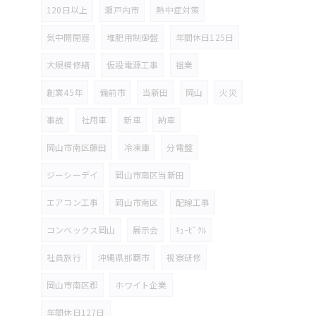
120日以上
瀬戸内市
熱中症対策
気中開閉器
堆肥用制御盤
年間休日125日
大規模修繕
仮設電源工事
祖業
創業45年
備前市
当新田
岡山
火災
事故
社用車
新車
納車
岡山市南区藤田
冷凍庫
分電盤
ジーシーデイ
岡山市南区当新田
エアコン工事
岡山市南区
配線工事
コンベックス岡山
展示会
ｷｭｰﾋﾞｸﾙ
社員旅行
沖縄県那覇市
視察研修
岡山市南区郡
ホワイト企業
年間休日127日