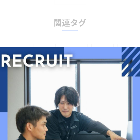
関連タグ
事
#高収入
#岡山市
#土日休み
#制御盤
#堆肥用