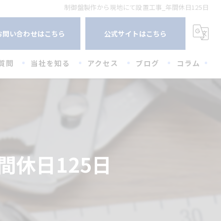
制御盤製作から現地にて設置工事_年間休日125日
お問い合わせはこちら
公式サイトはこちら
質問
当社を知る
アクセス
ブログ
コラム
未経験
経験者
高卒
間休日125日
20代
30代