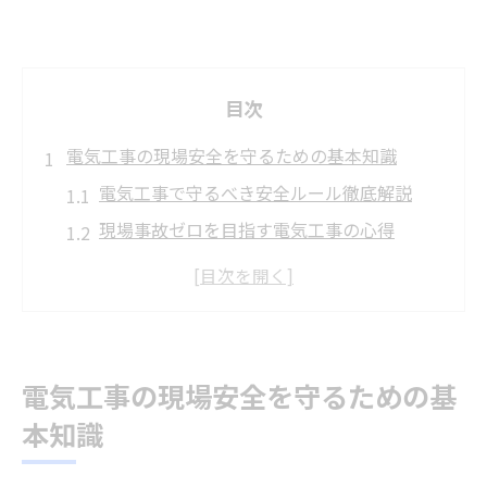
目次
電気工事の現場安全を守るための基本知識
電気工事で守るべき安全ルール徹底解説
現場事故ゼロを目指す電気工事の心得
電気工事の現場点検と安全管理の重要性
電気工事の安全対策が現場を支える理由
事故を未然に防ぐ電気工事の基本ステップ
感電事故を防ぐ作業前の確認ポイント
電気工事の現場安全を守るための基
電気工事で実践する感電防止の手順とは
本知識
作業前に必要な電気工事の電源遮断方法