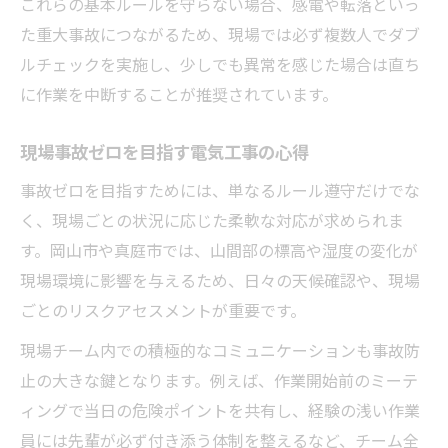
これらの基本ルールを守らない場合、感電や転落といっ
高地での電気工事に必要な安全ポイント
た重大事故につながるため、現場では必ず複数人でダブ
全員で徹底した保護具着用の重要性
ルチェックを実施し、少しでも異常を感じた場合は直ち
に作業を中断することが推奨されています。
電気工事現場で保護具が命を守る理由
保護具着用を徹底する電気工事のポイント
現場事故ゼロを目指す電気工事の心得
電気工事で全員が実践すべき安全装備管理
事故ゼロを目指すためには、単なるルール遵守だけでな
現場で守るべき電気工事の保護具着用基準
く、現場ごとの状況に応じた柔軟な対応が求められま
電気工事の安全文化を育む保護具の役割
す。岡山市や真庭市では、山間部の標高や湿度の変化が
安心して作業するための電気工事現場ノウハウ
現場環境に影響を与えるため、日々の天候確認や、現場
電気工事現場で安心を生む安全管理の工夫
ごとのリスクアセスメントが重要です。
実践的な電気工事ノウハウで事故リスク減
現場チーム内での積極的なコミュニケーションも事故防
少
止の大きな鍵となります。例えば、作業開始前のミーテ
電気工事の安全意識向上に役立つ心得集
ィングで当日の危険ポイントを共有し、経験の浅い作業
ベテランが伝える電気工事現場の注意点
員には先輩が必ず付き添う体制を整えるなど、チーム全