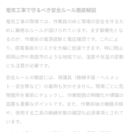
電気工事で感電リスクを下げる確認作業
電気工事で守るべき安全ルール徹底解説
現場で役立つ電気工事の絶縁確認ポイント
感電事故ゼロを目指す電気工事の注意事項
電気工事の現場では、作業員の命と現場の安全を守るた
めに厳格なルールが設けられています。まず最優先とな
地域特有の地形を踏まえた電気工事対策
るのが、作業前の電源遮断と電圧確認です。これによ
電気工事の安全対策に生かす地形の特徴
り、感電事故のリスクを大幅に低減できます。特に岡山
地域環境に合わせた電気工事の工夫とは
県岡山市や真庭市のような地域では、湿度や気温の変動
電気工事で重要な地形リスクの見極め方
にも注意が必要です。
危険箇所を把握する電気工事の現場対策
安全ルールの徹底には、保護具（絶縁手袋・ヘルメッ
地形が影響する電気工事の安全ポイント
ト・安全帯など）の着用も欠かせません。現場ごとに危
標高や湿度が影響する作業リスクと対応策
険箇所を事前にチェックし、作業範囲の明確化や標識の
電気工事で気をつけたい標高と湿度の影響
設置も重要なポイントです。また、作業前後の機器点検
湿度環境下での電気工事リスク管理術
や、使用する工具の絶縁状態の確認も必須事項とされて
標高差を考慮した電気工事の安全対策法
います。
電気工事で活かす湿度対策の具体例紹介