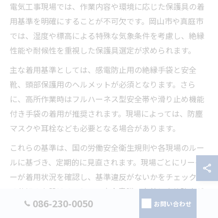
電気工事現場では、作業内容や環境に応じた保護具の着
用基準を明確にすることが不可欠です。岡山市や真庭市
では、湿度や標高による特殊な気象条件を考慮し、絶縁
性能や耐候性を重視した保護具選定が求められます。
主な着用基準としては、感電防止用の絶縁手袋と安全
靴、頭部保護用のヘルメットが必須となります。さら
に、高所作業時はフルハーネス型安全帯や滑り止め機能
付き手袋の着用が推奨されます。現場によっては、防塵
マスクや耳栓なども必要となる場合があります。
これらの基準は、国の労働安全衛生規則や各現場のルー
ルに基づき、定期的に見直されます。現場ごとにリーダ
ーが着用状況を確認し、基準違反がないかをチェックす
る仕組みを設けることで、安全意識の定着と事故防止が
086-230-0050
お問い合わせ
図れます。