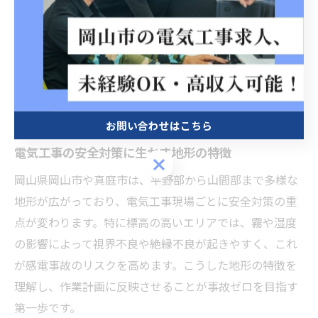
を共有することが、感電事故ゼロへの近道です。
地域特有の地形を踏まえた電気工事
対策
お問い合わせはこちら
電気工事の安全対策に生かす地形の特徴
お問い合わせはこちら
岡山県岡山市や真庭市は、平野部から山間部まで多様な
地形が広がっており、電気工事現場ごとに安全対策の重
点が変わります。特に標高の高いエリアでは、霧や湿度
の影響によって視界不良や絶縁不良が起きやすく、これ
が感電事故のリスクを高めます。こうした地形の特徴を
理解し、作業計画に反映させることが事故ゼロを目指す
第一歩です。