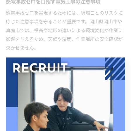
感電事故ゼロを目指す電気工事の注意事項
感電事故ゼロを実現するためには、現場ごとのリスクに
応じた注意事項を守ることが重要です。岡山県岡山市や
真庭市では、標高や地形の違いによる環境変化が作業に
影響を与えるため、天候や湿度、作業場所の安全確認が
欠かせません。
また、作業チーム内での情報共有やコミュニケーション
も大切です。危険箇所の共有や、疑問点をすぐに相談で
きる環境が、ヒューマンエラーの防止につながります。
新人や経験の浅い作業員には、ベテランがマンツーマン
で指導する体制を整えることも有効です。
実際に「忙しい時ほど手順を省略しがちだが、必ず安全
確認を徹底することで事故を未然に防ぐことができた」
という事例もあります。現場全員が「安全第一」の意識