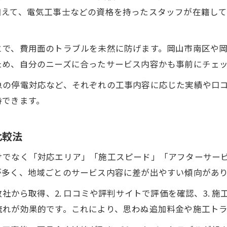
岡山市南区の電気工事店へ相談する最適な時期とは
加えて、電気工事士などの資格を持ったスタッフが在籍し
岡山市南区電気工事のおすすめポイント解説
岡山市南区電気工事のおすすめ理由と選ばれる訳
とで、費用面のトラブルを未然に防げます。岡山市南区や
岡山市南区の電気工事店が持つ地域密着の強み
ため、自分のニーズに合ったサービス内容かも事前にチェ
岡山市南区電気工事のサービス内容と特徴紹介
急の停電対応など、それぞれの工事内容に応じた実績や口
岡山電気工事ランキングで注目のサービス解説
持できます。
岡山市南区電気工事で安心できる保証や対応力
地元で信頼される電気工事の選び方とは
比較法
岡山市南区電気工事の信頼店を見極める３つのコツ
けでなく「対応エリア」「施工スピード」「アフターサービ
口コミ評価でわかる岡山市南区電気工事店の信頼度
が多く、地域ごとのサービス内容に差が出やすい傾向があ
岡山市南区電気工事会社の実績と資格を確認する方
社から取得、2. 口コミや評判サイトで評価を確認、3. 施
岡山市南区電気工事で安心できる見積もりの取り方
流れが効果的です。これにより、思わぬ追加料金や施工ト
岡山市南区電気工事の安全施工と法令遵守ポイント