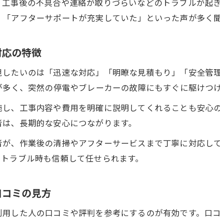
、工事後の不具合や連絡が取りづらいなどのトラブルが起
電気工事依頼時に押さえたい注意点まとめ
」「アフターサポートが充実していた」といった声が多く
岡山市南区電気工事依頼時のトラブル回避術
岡山市南区電気工事の見積もり比較で気を付ける点
対応の特徴
岡山市南区電気工事でよくある質問とその回答集
視したいのは「迅速な対応」「明瞭な見積もり」「安全管
岡山市南区電気工事の契約時に必要なチェック項目
が多く、突然の停電やブレーカーの故障にもすぐに駆けつ
岡山市南区電気工事依頼前に知っておきたい基礎知
施し、工事内容や費用を明確に説明してくれることも安心
快適な日常を支える岡山市南区の電気工事活用法
者は、長期的な安心につながります。
岡山市南区電気工事で日常生活をより快適にする方
お問い合わせはこちら
お問い合わせはこちら
者が、作業後の清掃やアフターサービスまで丁寧に対応し
岡山市南区電気工事店を賢く活用した節約術の紹介
、トラブル時も信頼して任せられます。
岡山市南区電気工事が叶える安心な住空間の作り方
岡山市南区電気工事の定期点検でトラブル予防
口コミの見方
岡山市南区電気工事とオンライン相談のメリット
利用した人の口コミや評判を参考にするのが有効です。口