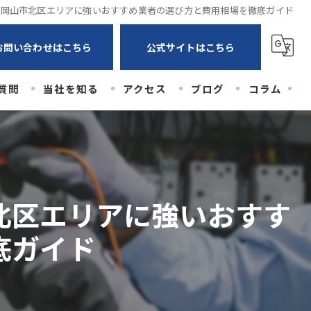
県岡山市北区エリアに強いおすすめ業者の選び方と費用相場を徹底ガイド
お問い合わせはこちら
公式サイトはこちら
質問
当社を知る
アクセス
ブログ
コラム
未経験
経験者
高卒
北区エリアに強いおすす
20代
底ガイド
30代