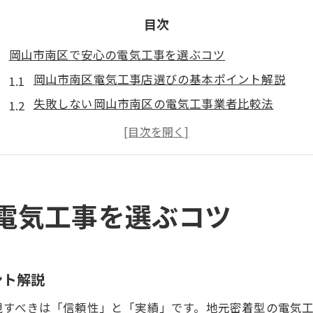
目次
岡山市南区で安心の電気工事を選ぶコツ
岡山市南区電気工事店選びの基本ポイント解説
失敗しない岡山市南区の電気工事業者比較法
岡山市南区電気工事で重視したい安心対応の特徴
地元岡山市南区の電気工事店の評判や口コミの見方
岡山市南区電気工事と天気の関係や工期への影響
住まいの電気工事が必要な時の判断基準
電気工事を選ぶコツ
岡山市南区電気工事が必要なタイミングの見極め方
トラブル例から学ぶ岡山市南区電気工事の判断基準
岡山市南区で電気工事を依頼する際の注意ポイント
ント解説
岡山市南区電気工事が必要な主な症状と対策方法
視すべきは「信頼性」と「実績」です。地元密着型の電気