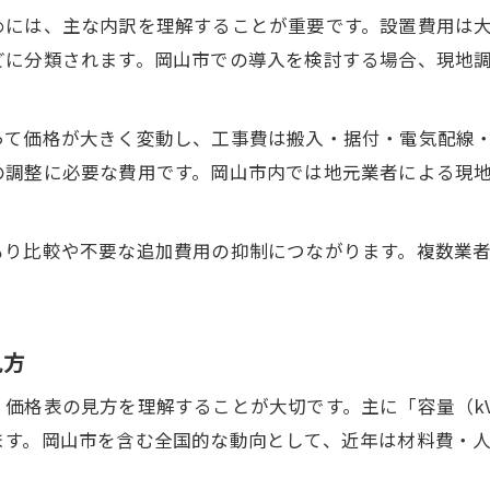
設置費用相場と助成金情報の最新事情
めには、主な内訳を理解することが重要です。設置費用は
業者選びで押さえたい見積もり比較のコツ
どに分類されます。岡山市での導入を検討する場合、現地
300kVA規模のキュービクル価格動向を探る
。
300kVAキュービクルの価格推移と現状分析
って価格が大きく変動し、工事費は搬入・据付・電気配線
岡山市で300kVA受電設備を選ぶ基準
の調整に必要な費用です。岡山市内では地元業者による現
キュービクル300kVA価格と設置費用相場の関係
価格表を活用した見積もりの確認ポイント
もり比較や不要な追加費用の抑制につながります。複数業
他容量帯と比較した300kVA導入のメリット
補助金活用で設備更新を有利に進める方法
高圧受電設備の補助金活用ポイント解説
見方
岡山市で申請できる助成金の基本知識
価格表の見方を理解することが大切です。主に「容量（k
キュービクル更新時の補助金対象条件を整理
ます。岡山市を含む全国的な動向として、近年は材料費・
補助金利用で設置費用を抑える具体策