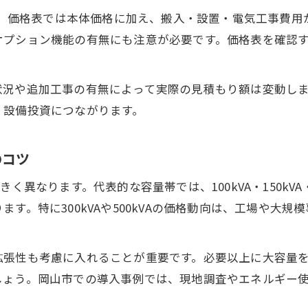
設備更新計画と補助金スケジュールの立て方
場合、価格表では本体価格に加え、搬入・設置・電気工事費
設置費用相場や交換工事で知っておきたいこと
オプション機能の有無にも注意が必要です。価格表を確認
岡山市での設置費用相場とその決まり方
キュービクル交換工事費用の最新動向を解説
状況や追加工事の有無によって実際の見積もり額は変動し
高圧受電設備の交換時期とコスト目安
く設備投資につながります。
見積もり内訳で分かる費用最適化のコツ
のコツ
工事費用と本体価格のバランスを見極める
高圧受電設備のコスト最適化を目指す実践ガイド
異なります。代表的な容量帯では、100kVA・150kVA・3
お問い合わせはこちら
お問い合わせはこちら
岡山市高圧受電設備のコスト最適化手法を紹介
す。特に300kVAや500kVAの価格動向は、工場や大
長期運用コストと設置費用のバランス術
キュービクル価格表を使った賢い業者選び
拡張性も考慮に入れることが重要です。必要以上に大容量
設備容量ごとの費用差と最適な選定方法
しょう。岡山市での導入事例では、現地調査やエネルギー
。
補助金活用による投資回収のスピードアップ