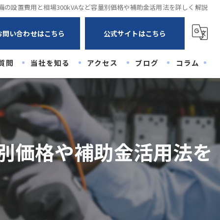
備の設置費用と相場300kVAなど容量別価格や補助金活用法を詳しく解説
お問い合わせはこちら
公式サイトはこちら
質問
当社を知る
アクセス
ブログ
コラム
未経験
経験者
高卒
量別価格や補助金活用法を
20代
30代