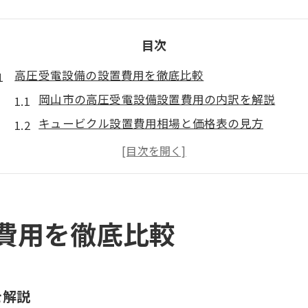
目次
高圧受電設備の設置費用を徹底比較
岡山市の高圧受電設備設置費用の内訳を解説
キュービクル設置費用相場と価格表の見方
容量別キュービクル価格動向と選び方のコツ
岡山市で高圧受電設備導入時にかかる費用ポイン
高圧受電の初期費用と基本料金の違いとは
岡山市で高圧受電設備を導入する際の注意点
費用を徹底比較
岡山市で高圧受電設備導入時の工事条件を整理
キュービクル交換工事費用と事前準備の重要性
高圧受電設備導入時の容量選定ポイント
を解説