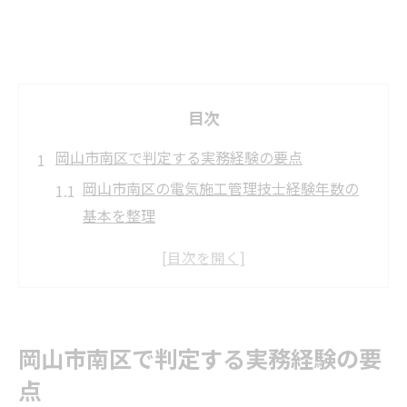
目次
岡山市南区で判定する実務経験の要点
岡山市南区の電気施工管理技士経験年数の
基本を整理
実務経験のカウント方法と岡山市南区での
注意点
岡山市南区で電気施工管理技士の経験が重
視される理由
岡山市南区で判定する実務経験の要
研修期間や派遣扱いの取扱いを岡山市南区
点
で再確認