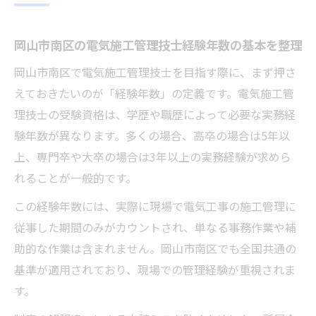
岡山市南区の現場経験と電気施工管理技士
受験要件の関係
岡山市南区の電気施工管理技士経験年数の基本を整理
電気施工管理技士を目指す際の経験年数の確認
岡山市南区で電気施工管理技士を目指す際に、まず押さ
方法
えておきたいのが「経験年数」の定義です。電気施工管
岡山市南区で電気施工管理技士の経験年数
理技士の受験資格は、学歴や職歴によって必要な実務経
を正しく確認
験年数が異なります。多くの場合、高卒の場合は5年以
経験年数証明のため岡山市南区で必要な書
上、専門卒や大卒の場合は3年以上の実務経験が求めら
類と手順
れることが一般的です。
第一次検定・第二次検定で経験年数が異な
この経験年数には、実際に現場で電気工事の施工管理に
る岡山市南区のポイント
従事した期間のみがカウントされ、単なる事務作業や補
受験資格に必要な現場経験の具体例を岡山
助的な作業は含まれません。岡山市南区でも全国共通の
市南区で解説
基準が適用されており、現場での管理経験が重視されま
岡山市南区で電気施工管理技士経験年数の
す。
誤認を防ぐ方法