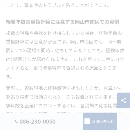
ことで、審査時のトラブルを防ぐことができます。
経験年数の重複計算に注意する岡山市南区での実例
複数の現場や会社を掛け持ちしていた場合、経験年数の
重複計算には注意が必要です。岡山市南区でも、同一期
間に2つの現場で同時に従事していたとしても、経験年数
は1期間分しか認められません。これを誤って二重にカウ
ントすると、後で資格審査で否認される原因となりま
す。
実際に、複数現場の経験証明を提出した方が、合算方法
を誤り審査で指摘されたケースも報告されています。経
験年数を正確にカウントするには、各現場の従事期間が
重複しないよう整理し、証明書に反映させることが大切
086-230-0050
お問い合わせ
です。転職や派遣の場合も、在籍証明や業務内容の詳細