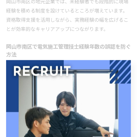
岡山市南区の地元企業では、未経験者でも段階的に現場
経験を積める制度を設けているところが増えています。
資格取得支援を活用しながら、実務経験の幅を広げるこ
とが効率的なキャリアアップにつながります。
岡山市南区で電気施工管理技士経験年数の誤認を防ぐ
方法
経験年数の誤認は、資格取得や転職活動に大きな影響を
及ぼすため、岡山市南区でも注意が必要です。特に、研
修期間や派遣・請負の扱い、アルバイトや短期現場な
ど、カウント対象外となるケースを正確に把握しましょ
う。
誤認防止のためには、現場日報や勤務記録、雇用契約書
などの客観的資料を日頃から整理・保管しておくことが
有効です。また、不安な点は早めに上司や資格支援担当