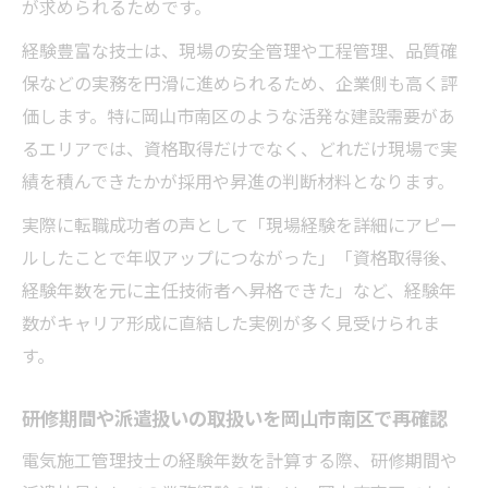
が求められるためです。
岡山市南区の電気施工管理技士試験日前日
経験豊富な技士は、現場の安全管理や工程管理、品質確
までのカウント方法
保などの実務を円滑に進められるため、企業側も高く評
経験年数の重複計算に注意する岡山市南区
価します。特に岡山市南区のような活発な建設需要があ
での実例
るエリアでは、資格取得だけでなく、どれだけ現場で実
岡山市南区で電気施工管理技士経験証明書
績を積んできたかが採用や昇進の判断材料となります。
の記載ミス防止策
実際に転職成功者の声として「現場経験を詳細にアピー
岡山市南区でキャリア安定へ導く資格取得術
ルしたことで年収アップにつながった」「資格取得後、
岡山市南区の電気施工管理技士資格が安定
経験年数を元に主任技術者へ昇格できた」など、経験年
キャリアの鍵
数がキャリア形成に直結した実例が多く見受けられま
資格取得後の岡山市南区での働き方と将来
す。
展望
岡山市南区の電気施工管理技士が転職で有
研修期間や派遣扱いの取扱いを岡山市南区で再確認
利になる理由
電気施工管理技士の経験年数を計算する際、研修期間や
年齢や未経験者も岡山市南区で資格取得は