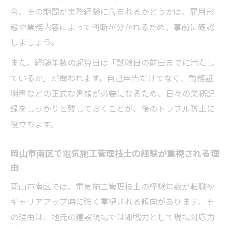
転職活動に有利な岡山市南区の電気施工管
合、その期間が実務経験に含まれるかどうかは、雇用形
理技士経験の活かし方
態や業務内容によって判断が分かれるため、事前に確認
しましょう。
現場経験を岡山市南区で資格取得に直結さ
せるテクニック
また、経験年数の起算日は「試験日の前日までに満たし
岡山市南区の電気施工管理技士経験が転職
ているか」が問われます。自己申告だけでなく、勤務証
市場で評価される理由
明書などの正式な書類が必要になるため、日々の業務記
資格取得後の岡山市南区でのキャリアアッ
録をしっかりと残しておくことが、後のトラブル防止に
プ戦略
役立ちます。
経験年数計算で見落としがちな注意点徹底ガイ
岡山市南区で電気施工管理技士の経験が重視される理
ド
由
岡山市南区で電気施工管理技士経験年数計
岡山市南区では、電気施工管理技士の経験年数が転職や
算の注意点
キャリアアップ時に強く重視される傾向があります。そ
見落としがちな実務経験の除外期間を岡山
の理由は、地元の建設現場では即戦力として現場対応力
市南区で確認