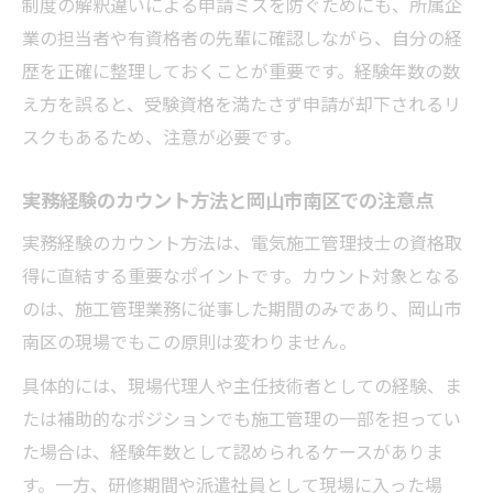
制度の解釈違いによる申請ミスを防ぐためにも、所属企
学歴別で異なる岡山市南区の受験条件まとめ
業の担当者や有資格者の先輩に確認しながら、自分の経
岡山市南区で電気施工管理技士受験時の学
歴を正確に整理しておくことが重要です。経験年数の数
歴別要件整理
え方を誤ると、受験資格を満たさず申請が却下されるリ
指定学科・非指定学科の違いと岡山市南区
スクもあるため、注意が必要です。
での影響
岡山市南区で高卒と大卒で異なる経験年数
実務経験のカウント方法と岡山市南区での注意点
の扱い
実務経験のカウント方法は、電気施工管理技士の資格取
岡山市南区の電気施工管理技士受験資格を
得に直結する重要なポイントです。カウント対象となる
学歴ごとに比較
のは、施工管理業務に従事した期間のみであり、岡山市
学歴条件と岡山市南区の現場経験の連動ポ
南区の現場でもこの原則は変わりません。
イント
具体的には、現場代理人や主任技術者としての経験、ま
現場経験を資格取得と転職へ自在に活かす秘訣
たは補助的なポジションでも施工管理の一部を担ってい
岡山市南区で電気施工管理技士の現場経験
た場合は、経験年数として認められるケースがありま
を最大活用
す。一方、研修期間や派遣社員として現場に入った場