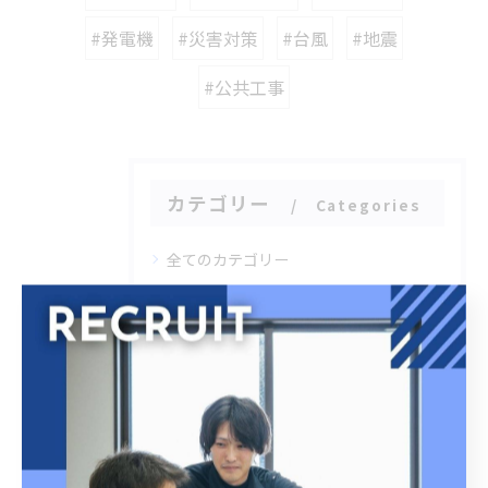
#発電機
#災害対策
#台風
#地震
#公共工事
カテゴリー
Categories
全てのカテゴリー
未経験
経験者
高卒
20代
30代