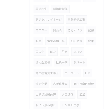
黒毛和牛
制御盤製作
デジタルサイネージ
電気通信工事
モニター
岡山県
防犯カメラ
配線
配管
電気設備工事
防犯対策
倉庫
雨の中
BBQ
花見
桜ない
協力企業様
社員一同
デパート
第二種電気工事士
コーウェル
LED
協力企業
高所作業車
岡山市南区新保
自動点滅器故障
大型連休
2026
トイレ汲み取り
トンネル工事