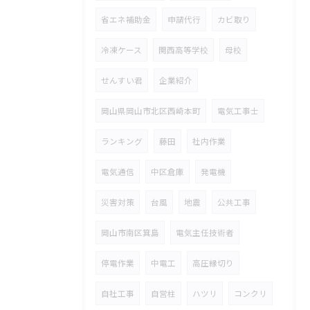
省エネ補助金
申請代行
カビ取り
冷凍ケース
関西高等学校
母校
せんすい君
企業紹介
岡山県岡山市北区西崎本町
電気工事士
ランキング
藤田
社内作業
電気通信
中区倉庫
発電機
災害対策
台風
地震
公共工事
岡山市南区箕島
電気主任技術者
停電作業
中電工
高圧縁切り
自社工事
自営柱
ハツリ
コンクリ