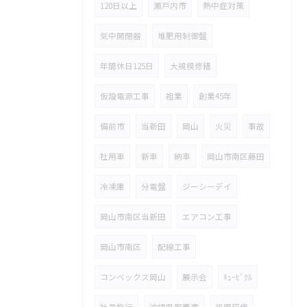
120日以上
瀬戸内市
熱中症対策
気中開閉器
堆肥用制御盤
年間休日125日
大規模修繕
仮設電源工事
祖業
創業45年
備前市
当新田
岡山
火災
事故
社用車
新車
納車
岡山市南区藤田
冷凍庫
分電盤
ジーシーデイ
岡山市南区当新田
エアコン工事
岡山市南区
配線工事
コンベックス岡山
展示会
ｷｭｰﾋﾞｸﾙ