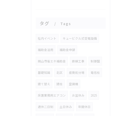
タグ
Tags
社内イベント
キュービクル式受電設備
補助金活用
補助金申請
岡山市省エネ補助金
断線工事
制御盤
基礎知識
北区
産廃処分場
電信柱
建て替え
建柱
空調機
床置業務用エアコン
お盆休み
2025
週休二日制
土日休み
年間休日