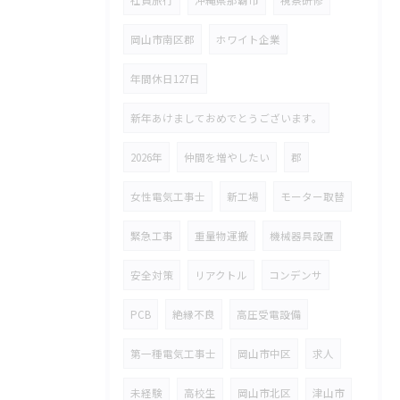
社員旅行
沖縄県那覇市
視察研修
岡山市南区郡
ホワイト企業
年間休日127日
新年あけましておめでとうございます。
2026年
仲間を増やしたい
郡
女性電気工事士
新工場
モーター取替
緊急工事
重量物運搬
機械器具設置
安全対策
リアクトル
コンデンサ
PCB
絶縁不良
高圧受電設備
第一種電気工事士
岡山市中区
求人
未経験
高校生
岡山市北区
津山市