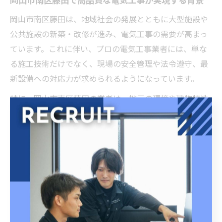
岡山市南区藤田は、地域社会の発展とともに大型施設や
公共施設の新築・改修が進み、電気工事の需要が高まっ
ています。これに伴い、プロの電気工事業者には、単な
る施工技術だけでなく、現場の安全管理や法令遵守、最
新設備への対応力が求められるようになっています。
特に、岡山市南区藤田の業者は、地元の環境や建物特性
を熟知しているため、施設ごとに最適な配線計画や省エ
ネ設備の提案が可能です。実際、長年にわたり地域密着
で活動してきた実績が信頼につながり、行政や地元企業
からも多く選ばれています。
また、国家資格の保有や建設業許可の取得など、確かな
技術と法的な裏付けを持つ業者が多い点も、高品質な電
気工事を支える大きな要因です。これにより、病院・学