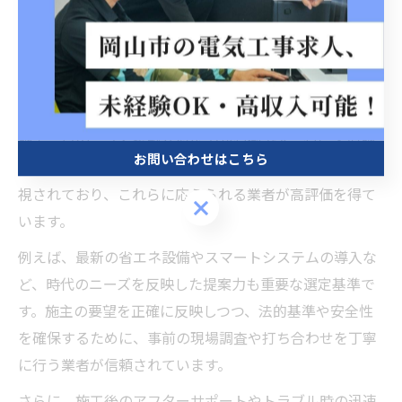
校・商業施設などの大規模案件でも安心して依頼できる
体制が整っています。
おすすめ業者が提供する施行品質と対応力に注目
岡山市南区藤田でおすすめされている電気工事業者は、
施工品質の高さと柔軟な対応力が特徴です。特に大型施
お問い合わせはこちら
設では、工期厳守や安全対策、細かな要望への対応が重
視されており、これらに応えられる業者が高評価を得て
お問い合わせはこちら
います。
例えば、最新の省エネ設備やスマートシステムの導入な
ど、時代のニーズを反映した提案力も重要な選定基準で
す。施主の要望を正確に反映しつつ、法的基準や安全性
を確保するために、事前の現場調査や打ち合わせを丁寧
に行う業者が信頼されています。
さらに、施工後のアフターサポートやトラブル時の迅速