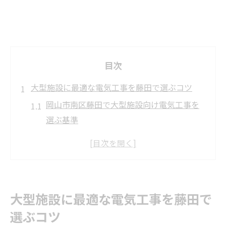
目次
大型施設に最適な電気工事を藤田で選ぶコツ
岡山市南区藤田で大型施設向け電気工事を
選ぶ基準
おすすめポイントとプロ電気工事の特徴を
解説
地域密着の電気工事が安心できる理由とは
電気工事選びで見逃せない信頼性の確認方
大型施設に最適な電気工事を藤田で
法
選ぶコツ
藤田エリアで高評価の電気工事業者の共通