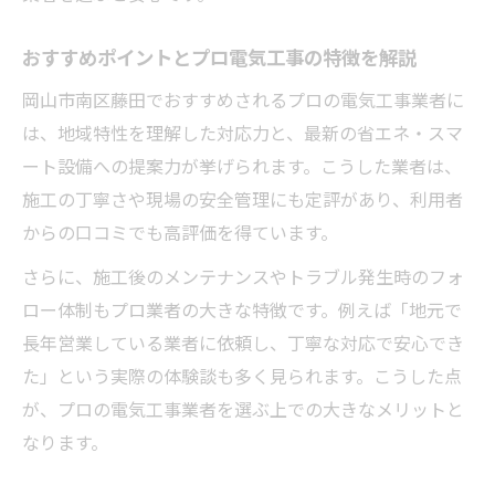
する背景
おすすめポイントとプロ電気工事の特徴を解説
おすすめ業者が提供する施行品質と対応力
に注目
岡山市南区藤田でおすすめされるプロの電気工事業者に
現場経験豊富なスタッフが選ばれる理由と
は、地域特性を理解した対応力と、最新の省エネ・スマ
は
ート設備への提案力が挙げられます。こうした業者は、
施工の丁寧さや現場の安全管理にも定評があり、利用者
地域のニーズに応える電気工事の強みを解
からの口コミでも高評価を得ています。
説
高品質な電気工事がもたらす安心と満足感
さらに、施工後のメンテナンスやトラブル発生時のフォ
病院や学校で求められる電気工事の信頼性とは
ロー体制もプロ業者の大きな特徴です。例えば「地元で
長年営業している業者に依頼し、丁寧な対応で安心でき
岡山市南区藤田で病院や学校に適した電気
た」という実際の体験談も多く見られます。こうした点
工事の条件
が、プロの電気工事業者を選ぶ上での大きなメリットと
プロの電気工事が医療・教育施設で選ばれ
なります。
る理由
信頼性重視の電気工事とおすすめ業者の選