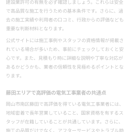
建設業許可の有無を必ず確認しましょう。これらは安全
実績豊富な電気工事がもたらす安心と安全
で高品質な施工を行うための基本条件です。さらに、過
岡山市南区藤田で実績豊富な電気工事業者
去の施工実績や利用者の口コミ、行政からの評価なども
の強み
重要な判断材料となります。
おすすめのプロ電気工事が安心を生む理由
公式サイトには施工事例やスタッフの資格情報が掲載さ
とは
れている場合が多いため、事前にチェックしておくと安
豊富な施工実績が信頼につながるポイント
心です。また、見積もり時に詳細な説明や丁寧な対応が
あるかどうかも、業者の信頼性を見極めるポイントとな
安全性を高める高品質な電気工事の選び方
ります。
藤田で長く選ばれる電気工事業者の魅力
藤田エリアで高評価の電気工事業者の共通点
岡山市南区藤田で高評価を得ている電気工事業者には、
地域密着で長年営業していること、国家資格を有するス
タッフが在籍していることが共通しています。さらに、
施工の品質だけでなく、アフターサービスやトラブル時