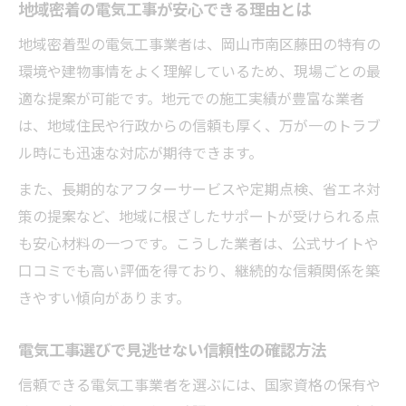
地域密着の電気工事が安心できる理由とは
定基準
地域密着型の電気工事業者は、岡山市南区藤田の特有の
大型施設に求められる安全な電気環境づく
環境や建物事情をよく理解しているため、現場ごとの最
りのポイント
適な提案が可能です。地元での施工実績が豊富な業者
藤田のプロ電気工事士が担う施設施工の役
は、地域住民や行政からの信頼も厚く、万が一のトラブ
割
ル時にも迅速な対応が期待できます。
藤田でおすすめの電気工事業者を選ぶポイント
また、長期的なアフターサービスや定期点検、省エネ対
岡山市南区藤田でおすすめされる電気工事
策の提案など、地域に根ざしたサポートが受けられる点
業者の判断基準
も安心材料の一つです。こうした業者は、公式サイトや
プロ目線で選ぶ電気工事業者の信頼性チェ
口コミでも高い評価を得ており、継続的な信頼関係を築
ック方法
きやすい傾向があります。
見積もりや対応力で比較する電気工事の選
び方
電気工事選びで見逃せない信頼性の確認方法
地域に強い電気工事業者の特徴を徹底解説
信頼できる電気工事業者を選ぶには、国家資格の保有や
現場対応力が高い藤田の電気工事業者とは