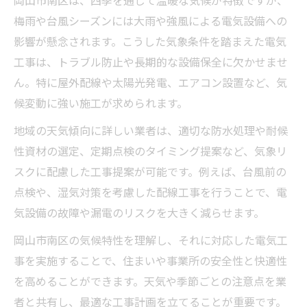
岡山市南区は、四季を通じて温暖な気候が特徴ですが、
梅雨や台風シーズンには大雨や強風による電気設備への
影響が懸念されます。こうした気象条件を踏まえた電気
工事は、トラブル防止や長期的な設備保全に欠かせませ
ん。特に屋外配線や太陽光発電、エアコン設置など、気
候変動に強い施工が求められます。
地域の天気傾向に詳しい業者は、適切な防水処理や耐候
性資材の選定、定期点検のタイミング提案など、気象リ
スクに配慮した工事提案が可能です。例えば、台風前の
点検や、湿気対策を考慮した配線工事を行うことで、電
気設備の故障や漏電のリスクを大きく減らせます。
岡山市南区の気候特性を理解し、それに対応した電気工
事を実施することで、住まいや事業所の安全性と快適性
を高めることができます。天気や季節ごとの注意点を業
者と共有し、最適な工事計画を立てることが重要です。