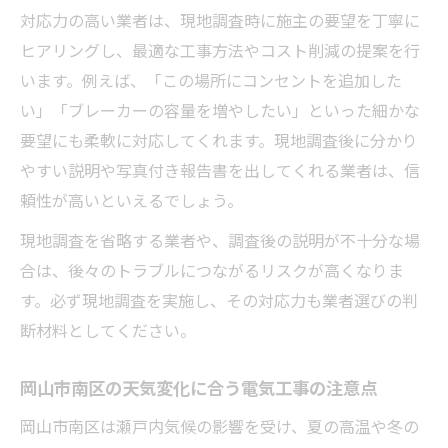
対応力の高い業者は、現地調査時に施主の要望を丁寧に
岡山市南区で長持ちする電気工事の工夫例
ヒアリングし、最適な工事方法やコスト削減の提案を行
気候変動に対応する岡山市南区 電気工事
います。例えば、「この場所にコンセントを追加した
事例
い」「ブレーカーの容量を増やしたい」といった細かな
長期的な安心を得る業者選びのポイント集
要望にも柔軟に対応してくれます。現地調査後に分かり
岡山市南区 電気工事で失敗しない業者選
やすい説明や写真付き報告書を出してくれる業者は、信
びの極意
頼性が高いといえるでしょう。
長期保証が安心な岡山市南区 電気工事業
現地調査を省略する業者や、調査後の説明が不十分な場
者とは
合は、後々のトラブルにつながるリスクが高くなりま
アフターサービスが充実した岡山市南区
す。必ず現地調査を実施し、その対応力も業者選びの判
電気工事
断材料としてください。
実績と信頼の岡山市南区 電気工事業者の
見分け方
岡山市南区の天気変化に合う電気工事の注意点
岡山市南区 電気工事におけるコスト最適
岡山市南区は瀬戸内気候の影響を受け、夏の高温や冬の
化の工夫