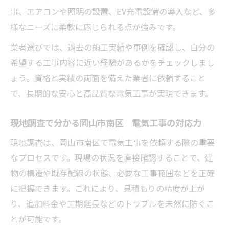
案力
事、エアコンや照明の設置、EV充電設備の導入など、多
様なニーズに柔軟に応じられる点が強みです。
住宅リフォームに最適な岡山市南区 電気
工事とは
業者選びでは、過去の施工実績や事例を確認し、自分の
岡山市南区 電気工事の多様な対応範囲を
希望する工事内容に近い経験があるかをチェックしまし
チェック
ょう。資格と実績の両面を備えた業者に依頼すること
岡山市南区の天気や気候が電気工事に与え
で、長期的な安心と高品質な電気工事が実現できます。
る影響
現地調査で分かる岡山市南区 電気工事の対応力
現地の気候に配慮した電気工事の工夫とは
現地調査は、岡山市南区で電気工事を依頼する際の重要
岡山市南区の天気に適した電気工事の選び
なプロセスです。現場の状況を直接確認することで、建
方
物の構造や既存配線の状態、必要な工事範囲などを正確
湿度や気温差に強い岡山市南区 電気工事
に把握できます。これにより、見積もりの精度が上が
の技術
り、追加料金や工期延長などのトラブルを未然に防ぐこ
季節ごとの岡山市南区 電気工事対策ポイ
とが可能です。
ント