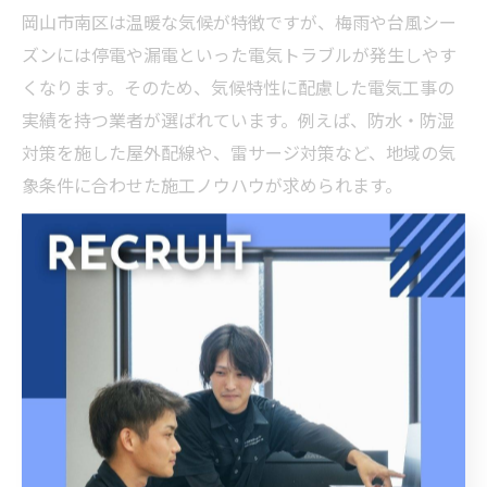
岡山市南区は温暖な気候が特徴ですが、梅雨や台風シー
ズンには停電や漏電といった電気トラブルが発生しやす
くなります。そのため、気候特性に配慮した電気工事の
実績を持つ業者が選ばれています。例えば、防水・防湿
対策を施した屋外配線や、雷サージ対策など、地域の気
象条件に合わせた施工ノウハウが求められます。
また、夏場のエアコン設置や冬場の暖房機器増設など、
季節ごとの電気需要にも柔軟に対応できる業者が、岡山
市南区では高い支持を得ています。過去の気候トラブル
事例や、それに対応した施工実績を持つ業者を選ぶこと
で、長期的な安心とコスト最適化にもつながります。見
積もりや相談時には、気候対応の具体的な事例を確認す
ることがポイントです。