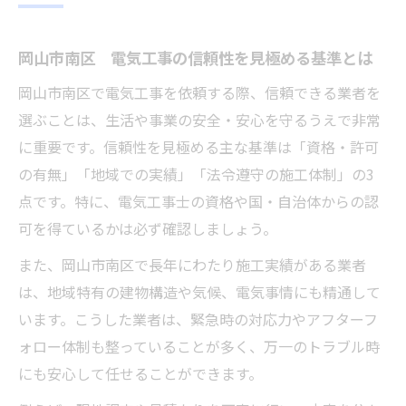
岡山市南区 電気工事の口コミや評判の活
用法
岡山市南区 電気工事の信頼性を見極める基準とは
信頼と実績が光る岡山市南区の電気工事解説
岡山市南区で電気工事を依頼する際、信頼できる業者を
岡山市南区 電気工事で選ばれる実績のポ
選ぶことは、生活や事業の安全・安心を守るうえで非常
イント
に重要です。信頼性を見極める主な基準は「資格・許可
岡山市南区の電気工事が支持される理由を
の有無」「地域での実績」「法令遵守の施工体制」の3
解説
点です。特に、電気工事士の資格や国・自治体からの認
電気工事の許認可が岡山市南区で重視され
可を得ているかは必ず確認しましょう。
る背景
また、岡山市南区で長年にわたり施工実績がある業者
地域密着型の岡山市南区 電気工事が持つ
は、地域特有の建物構造や気候、電気事情にも精通して
強み
います。こうした業者は、緊急時の対応力やアフターフ
岡山市南区の気候と電気工事実績の関係を
ォロー体制も整っていることが多く、万一のトラブル時
知る
にも安心して任せることができます。
電気トラブル解決なら岡山市南区の専門業者へ