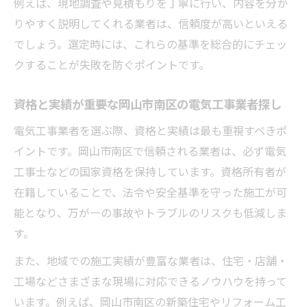
例えば、現地調査や見積もりを丁寧に行い、内容を分か
岡山市南区 電気工事でトラブル迅速解決
りやすく説明してくれる業者は、信頼度が高いといえる
のコツ
でしょう。選定時には、これらの基準を総合的にチェッ
停電や故障時に頼れる岡山市南区 電気工
クすることが失敗を防ぐポイントです。
事業者
緊急対応が可能な岡山市南区の電気工事専
資格と実績が重要な岡山市南区の電気工事業者探し
門業者
電気工事業者を選ぶ際、資格と実績は最も重視すべきポ
岡山市南区 電気工事のアフターサポート
イントです。岡山市南区で信頼される業者は、必ず電気
体制とは
工事士などの国家資格を保持しています。資格所有者が
岡山市南区の電気工事でよくあるトラブル
在籍していることで、法令や安全基準を守った施工が可
事例紹介
能となり、万が一の事故やトラブルのリスクも低減しま
暮らしを支える岡山市南区 電気工事の特徴
す。
岡山市南区 電気工事が提供する暮らしの
また、地域での施工実績が豊富な業者は、住宅・店舗・
安心感
工場などさまざまな現場に対応できるノウハウを持って
岡山市南区の住環境に合った電気工事の提
います。例えば、岡山市南区の新築住宅やリフォーム工