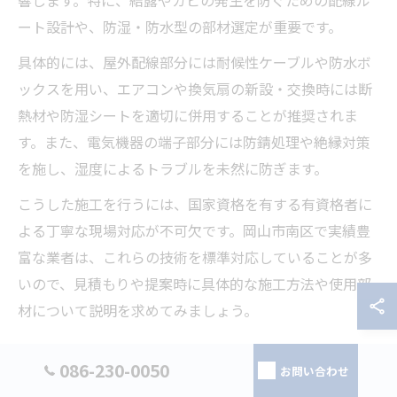
響します。特に、結露やカビの発生を防ぐための配線ル
ート設計や、防湿・防水型の部材選定が重要です。
具体的には、屋外配線部分には耐候性ケーブルや防水ボ
ックスを用い、エアコンや換気扇の新設・交換時には断
熱材や防湿シートを適切に併用することが推奨されま
す。また、電気機器の端子部分には防錆処理や絶縁対策
を施し、湿度によるトラブルを未然に防ぎます。
こうした施工を行うには、国家資格を有する有資格者に
よる丁寧な現場対応が不可欠です。岡山市南区で実績豊
富な業者は、これらの技術を標準対応していることが多
いので、見積もりや提案時に具体的な施工方法や使用部
材について説明を求めてみましょう。
季節ごとの岡山市南区 電気工事対策ポイント
086-230-0050
お問い合わせ
岡山市南区の電気工事では、季節ごとの気象リスクを考