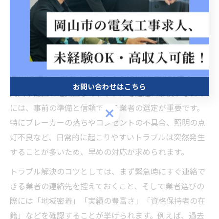
電気トラブル解決なら岡山市南区の
専門業者へ
岡山市南区 電気工事でトラブル迅速解決のコツ
お問い合わせはこちら
岡山市南区で電気工事のトラブルを迅速に解決するため
には、事前の準備と信頼できる業者の選定が重要です。
お問い合わせはこちら
特にブレーカーの落ちやコンセントの不具合、照明の点
灯不良など、日常的に起こりやすいトラブルは突然発生
することが多いため、早めの対応が求められます。
トラブル解決のコツとしては、まず緊急時にすぐ連絡で
きる業者の連絡先を控えておくこと、そして業者選びの
際には「地域密着」「実績の豊富さ」「資格保持者の在
籍」などを確認することが挙げられます。例えば、過去