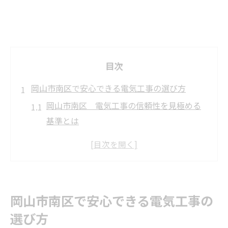
目次
岡山市南区で安心できる電気工事の選び方
岡山市南区 電気工事の信頼性を見極める
基準とは
資格と実績が重要な岡山市南区の電気工事
業者探し
現地調査で分かる岡山市南区 電気工事の
対応力
岡山市南区で安心できる電気工事の
岡山市南区の天気変化に合う電気工事の注
選び方
意点