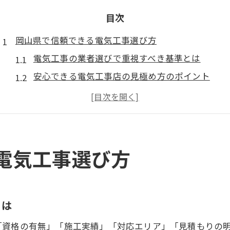
目次
岡山県で信頼できる電気工事選び方
電気工事の業者選びで重視すべき基準とは
安心できる電気工事店の見極め方のポイント
電気工事の口コミや評判を活用するコツ
資格保有の有無が電気工事選択の決め手に
電気工事の対応エリアを確認する重要性
施工実績から見る安心の電気工事業者
電気工事選び方
電気工事の実績情報が安心感につながる理由
幅広い施工実績を持つ電気工事業者の強み
電気工事で選ばれる実績豊富な業者特徴
とは
事例から学ぶ信頼できる電気工事の選び方
「資格の有無」「施工実績」「対応エリア」「見積もりの明