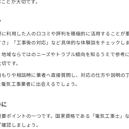
ぶことが大切です。
電気トラブルを解決へ導く工事の流れ
電気工事依頼から完了までの一般的な流れ
ツ
トラブル発生時に電気工事で迅速解決する方法
際に利用した人の口コミや評判を積極的に活用することが
電気工事における現地調査と見積もりの重要性
すさ」「工事後の対応」など具体的な体験談をチェックし
電気工事業者が行う安全確認と説明の手順
、地域ならではのニーズやトラブル傾向を知るうえで参考
工事前後のフォローで安心できる電気工事
大切です。
最適な電気工事業者へ依頼するコツ
積もりや相談時に業者へ直接質問し、対応の仕方や説明の
電気工事依頼先の選び方で失敗しないポイント
お問い合わせはこちら
お問い合わせはこちら
た電気工事業者に出会えるでしょう。
自分に合った電気工事業者を見つける方法
比較でわかる電気工事業者選定のコツ
手に
電気工事店の見積もり内容を丁寧に確認しよう
重要ポイントの一つです。国家資格である「電気工事士」
電気工事依頼時に質問すべきチェックリスト
ず確認しましょう。