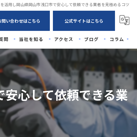
トを活用し岡山県岡山市浅口市で安心して依頼できる業者を見極めるコツ
お問い合わせはこちら
公式サイトはこちら
質問
当社を知る
アクセス
ブログ
コラム
未経験
経験者
高卒
で安心して依頼できる業
20代
30代