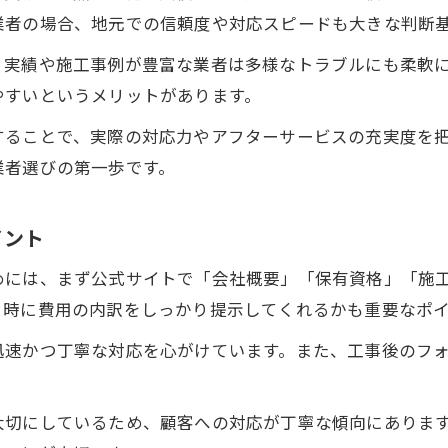
電気工事の施工事例が示す技術力と対応力
業者の場合、地元での信頼度や対応スピードも大きな判断
資格保有者が在籍する工事先を知る
、実績や施工事例が豊富な業者は多様なトラブルにも柔軟
電気工事は資格保有の有無で選び方が変わる
やすいというメリットがあります。
国家資格保持者が在籍する電気工事業者の安心感
することで、実際の対応力やアフターサービスの充実度を
有資格者による電気工事で得られる安全性
業者選びの第一歩です。
電気工事の資格情報の確認が信頼の第一歩
電気工事店選びで資格保有者数をチェックしよう
イント
浅口市で安心して依頼するための基準
めには、まず公式サイトで「会社概要」「保有資格」「施
電気工事依頼時の対応範囲と安心基準の確認
り時に費用の内訳をしっかり提示してくれるかも重要なポ
浅口市で選ばれる電気工事業者の特徴とは
迅速かつ丁寧な対応を心がけています。また、工事後のフ
電気工事の見積もりや説明が丁寧な業者を探す
緊急対応可能な電気工事店の選び方ポイント
大切にしているため、顧客への対応が丁寧な傾向にありま
電気工事依頼前に確認すべき安心の条件