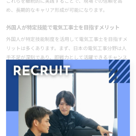
これらを継続的に実践することで、現場での信頼を高
め、長期的なキャリア形成が可能になります。
外国人が特定技能で電気工事士を目指すメリット
外国人が特定技能制度を活用して電気工事士を目指すメ
リットは多くあります。まず、日本の電気工事分野は人
手不足が深刻であり、即戦力として活躍できるチャンス
が豊富です。母国での経験や知識を活かしつつ、日本の
高度な技術や安全基準を学べるため、専門性が大きく高
まります。
さらに、特定技能制度は長期的な雇用やキャリアアップ
を目指す上で有効な選択肢です。たとえば、一定期間の
就労後には家族帯同や永住申請の道も開かれています。
また、現場での実務を通じて日本語力やリーダーシップ
を養うことができる点も大きな魅力です。