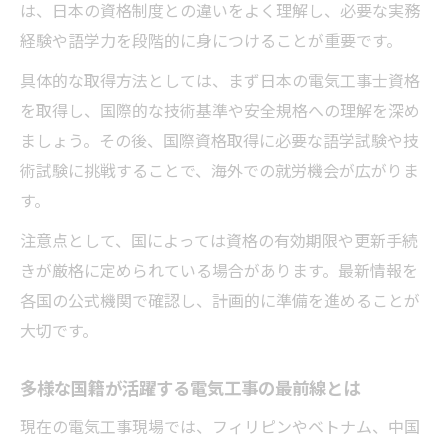
電気工事と国際交流で実現するグローバル
は、日本の資格制度との違いをよく理解し、必要な実務
就労
経験や語学力を段階的に身につけることが重要です。
電気工事士が取得を目指すべき国際資格一
具体的な取得方法としては、まず日本の電気工事士資格
覧
を取得し、国際的な技術基準や安全規格への理解を深め
国際資格取得で変わる電気工事のキャリア
ましょう。その後、国際資格取得に必要な語学試験や技
設計
術試験に挑戦することで、海外での就労機会が広がりま
す。
電気工事分野における海外経験の活かし方
注意点として、国によっては資格の有効期限や更新手続
きが厳格に定められている場合があります。最新情報を
各国の公式機関で確認し、計画的に準備を進めることが
大切です。
多様な国籍が活躍する電気工事の最前線とは
現在の電気工事現場では、フィリピンやベトナム、中国