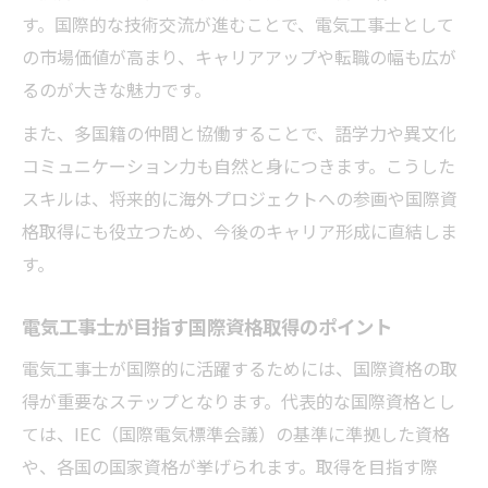
多文化チームで成果を上げる電気工事の工
す。国際的な技術交流が進むことで、電気工事士として
夫
の市場価値が高まり、キャリアアップや転職の幅も広が
日本就労を目指す電気工事技能実践ガイド
るのが大きな魅力です。
日本で電気工事士を目指すための実践ステ
また、多国籍の仲間と協働することで、語学力や異文化
ップ
コミュニケーション力も自然と身につきます。こうした
技能実習から特定技能への電気工事士転身
スキルは、将来的に海外プロジェクトへの参画や国際資
例
格取得にも役立つため、今後のキャリア形成に直結しま
電気工事士試験合格に必要な学習ポイント
す。
国際交流経験が日本就労に役立つ理由
電気工事分野で評価される国際資格の活用
電気工事士が目指す国際資格取得のポイント
法
電気工事士が国際的に活躍するためには、国際資格の取
国際資格で広がる電気工事のチャンス
得が重要なステップとなります。代表的な国際資格とし
国際資格が電気工事士にもたらす新たな機
ては、IEC（国際電気標準会議）の基準に準拠した資格
会
や、各国の国家資格が挙げられます。取得を目指す際