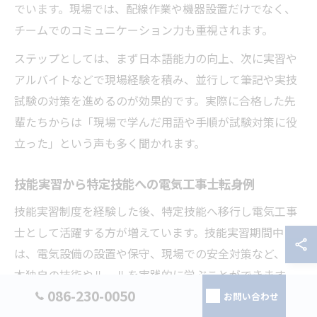
でいます。現場では、配線作業や機器設置だけでなく、
チームでのコミュニケーション力も重視されます。
ステップとしては、まず日本語能力の向上、次に実習や
アルバイトなどで現場経験を積み、並行して筆記や実技
試験の対策を進めるのが効果的です。実際に合格した先
輩たちからは「現場で学んだ用語や手順が試験対策に役
立った」という声も多く聞かれます。
技能実習から特定技能への電気工事士転身例
技能実習制度を経験した後、特定技能へ移行し電気工事
士として活躍する方が増えています。技能実習期間中に
は、電気設備の設置や保守、現場での安全対策など、日
本独自の技術やルールを実践的に学ぶことができます。
086-230-0050
お問い合わせ
特定技能に移行する際には、実習で培った知識・技術を