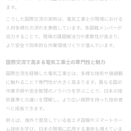
国際交流活動で学ぶ電気工事の安全基準と
ます。
は
こうした国際交流の実例は、電気工事士の現場における
世界で求められる電気工事士のスキルと資
人材多様化の流れを象徴しています。多国籍メンバーが
質
協力することで、現場の課題解決力や柔軟性が高まり、
異文化理解が電気工事分野にもたらす価値
より安全で効率的な作業環境づくりが進んでいます。
とは
国際交流で高まる電気工事士の専門性と魅力
電気工事士が体験する多文化交流の現場例
電気工事を通じた多文化キャリア形成法
国際交流を経験した電気工事士は、多様な技術や価値観
に触れることで専門性が大きく高まります。異なる国の
電気工事で築く多文化キャリアの始め方
作業手順や安全管理のノウハウを学ぶことで、日本の技
異文化交流が電気工事士の成長に与える影
術基準との違いを理解し、より広い視野を持った技術者
響
へと成長できます。
電気工事実務から学ぶ多様な働き方のコツ
例えば、海外で普及している省エネ設備やスマートホー
国際資格取得で広がる電気工事の職域
ム技術を学び、日本の現場に応用する事例も増えていま