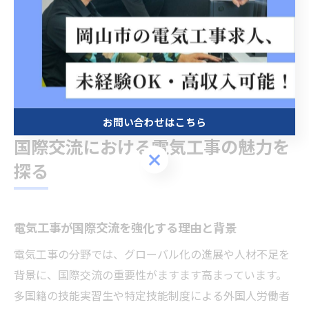
現場での成功例として、技能実習から特定技能に移行
し、管理職にステップアップした外国人技術者も増えて
います。このような実践的なキャリアパスは、将来の安
定と自己実現につながるでしょう。
お問い合わせはこちら
国際交流における電気工事の魅力を
お問い合わせはこちら
探る
電気工事が国際交流を強化する理由と背景
電気工事の分野では、グローバル化の進展や人材不足を
背景に、国際交流の重要性がますます高まっています。
多国籍の技能実習生や特定技能制度による外国人労働者