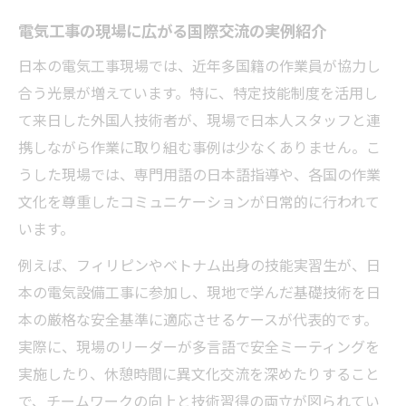
強み
電気工事の現場に広がる国際交流の実例紹介
特定技能で挑戦する電気工事士の道
日本の電気工事現場では、近年多国籍の作業員が協力し
特定技能制度で叶う電気工事士への就労ス
合う光景が増えています。特に、特定技能制度を活用し
テップ
て来日した外国人技術者が、現場で日本人スタッフと連
電気工事特定技能の資格取得ルート徹底解
携しながら作業に取り組む事例は少なくありません。こ
説
うした現場では、専門用語の日本語指導や、各国の作業
技能実習から特定技能移行で広がるキャリ
文化を尊重したコミュニケーションが日常的に行われて
ア
います。
電気工事士に必要な国際経験と実務能力の
例えば、フィリピンやベトナム出身の技能実習生が、日
磨き方
本の電気設備工事に参加し、現地で学んだ基礎技術を日
外国人が特定技能で電気工事士を目指すメ
本の厳格な安全基準に適応させるケースが代表的です。
リット
実際に、現場のリーダーが多言語で安全ミーティングを
国際交流における電気工事の魅力を探る
実施したり、休憩時間に異文化交流を深めたりすること
電気工事が国際交流を強化する理由と背景
で、チームワークの向上と技術習得の両立が図られてい