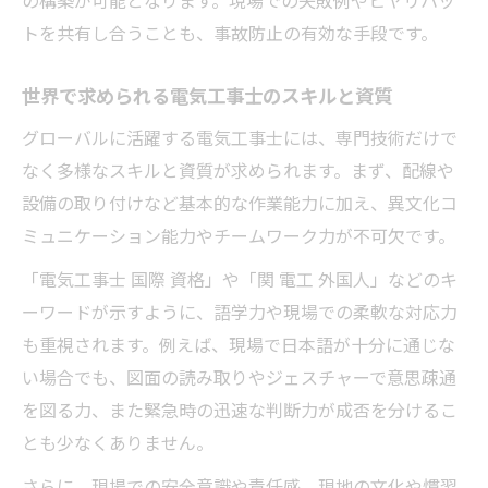
の構築が可能となります。現場での失敗例やヒヤリハッ
トを共有し合うことも、事故防止の有効な手段です。
世界で求められる電気工事士のスキルと資質
グローバルに活躍する電気工事士には、専門技術だけで
なく多様なスキルと資質が求められます。まず、配線や
設備の取り付けなど基本的な作業能力に加え、異文化コ
ミュニケーション能力やチームワーク力が不可欠です。
「電気工事士 国際 資格」や「関 電工 外国人」などのキ
ーワードが示すように、語学力や現場での柔軟な対応力
も重視されます。例えば、現場で日本語が十分に通じな
い場合でも、図面の読み取りやジェスチャーで意思疎通
を図る力、また緊急時の迅速な判断力が成否を分けるこ
とも少なくありません。
さらに、現場での安全意識や責任感、現地の文化や慣習