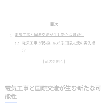
目次
電気工事と国際交流が生む新たな可能性
電気工事の現場に広がる国際交流の実例紹
介
国際交流で高まる電気工事士の専門性と魅
力
電気工事士が目指す国際資格取得のポイン
ト
電気工事と国際交流が生む新たな可
多様な国籍が活躍する電気工事の最前線と
能性
は
国際交流活動を通じて身につく電気工事の