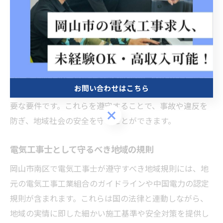
付けられており、適切な申請手続きが必要です。これに
より、業者の信頼性と技術力が保証されます。
また、電気工事士の資格は第一種・第二種に分かれ、施
工する工事の種類に応じて求められる資格が異なりま
す。安全面では、現場での適切な保護具の使用や、施工
お問い合わせはこちら
後の検査報告を確実に行うことが、法律で定められた重
要な要件です。これらを遵守することで、事故や違反を
お問い合わせはこちら
防ぎ、地域社会の安全を守ることができます。
電気工事士として守るべき地域の規則
岡山市南区で電気工事士が遵守すべき地域規則には、地
元の電気工事工業組合のガイドラインや中国電力の認定
規則が含まれます。これらは国の法律と連動しながら、
地域の実情に即した細かい施工基準や安全対策を提供し