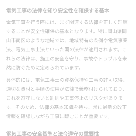
2025年の電気事業法改正ポイント総まとめ
電気工事の法律を知り安全性を確保する基本
電気工事業の法令更新にどう対応すべきか
電気工事を行う際には、まず関連する法律を正しく理解
法改正への電気工事業者の事前準備とは
することが安全性確保の基本となります。特に岡山県岡
電気工事の新法対応で押さえたい注意点
山市南区のような地域では、地域特有の条例や電気事業
法、電気工事士法といった国の法律が適用されます。こ
岡山市南区で求められる電気工事の要件
れらの法律は、施工の安全を守り、事故やトラブルを未
電気工事で必要な地域要件と法律知識
然に防ぐために定められています。
岡山市南区の電気工事に求められる基準
具体的には、電気工事士の資格保持や工事の許可取得、
法律に基づく電気工事の要件整理
適切な資材と手順の使用が法律で義務付けられており、
電気工事士として守るべき地域の規則
これを遵守しないと罰則や工事停止のリスクがありま
電気工事の資格取得と地域手続きの流れ
す。そのため、法律の基本知識を持ち、常に最新の改正
電気事業法のポイントを押さえて安心工事
情報を確認しながら工事に臨むことが重要です。
電気工事に関わる電気事業法の基本理解
電気工事業と電気事業法の関係性とは
電気工事の安全基準と法令遵守の重要性