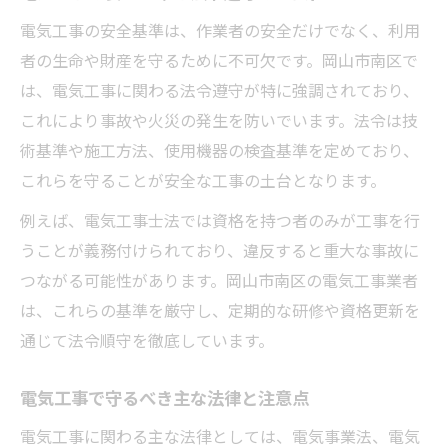
法令に沿った電気工事で安心を確保する
電気工事の安全基準は、作業者の安全だけでなく、利用
電気工事の手続きと電気事業法の概要
者の生命や財産を守るために不可欠です。岡山市南区で
電気工事違反を防ぐための法的ポイント
は、電気工事に関わる法令遵守が特に強調されており、
これにより事故や火災の発生を防いでいます。法令は技
必要な資格と許可申請の流れを徹底解説
術基準や施工方法、使用機器の検査基準を定めており、
電気工事で必要な主な資格と取得方法
これらを守ることが安全な工事の土台となります。
電気工事業の許可申請ステップを紹介
例えば、電気工事士法では資格を持つ者のみが工事を行
法律に沿った電気工事士資格の取得手順
うことが義務付けられており、違反すると重大な事故に
電気工事登録や許可の申請書類まとめ
つながる可能性があります。岡山市南区の電気工事業者
電気工事の資格更新と法令対応の注意点
は、これらの基準を厳守し、定期的な研修や資格更新を
法改正直前に確認したい電気工事の手続き
通じて法令順守を徹底しています。
電気工事の法改正前に必要な手続きとは
法律改正時の電気工事手続き最新情報
電気工事で守るべき主な法律と注意点
電気工事の更新申請と法令対応のポイント
電気工事に関わる主な法律としては、電気事業法、電気