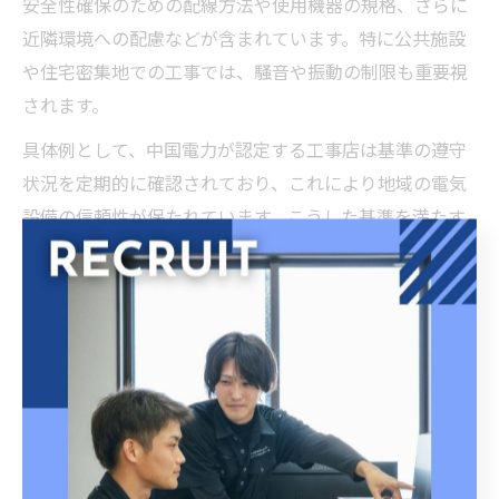
安全性確保のための配線方法や使用機器の規格、さらに
近隣環境への配慮などが含まれています。特に公共施設
や住宅密集地での工事では、騒音や振動の制限も重要視
されます。
具体例として、中国電力が認定する工事店は基準の遵守
状況を定期的に確認されており、これにより地域の電気
設備の信頼性が保たれています。こうした基準を満たす
ことは、工事の品質を向上させるだけでなく、法的リス
クの回避にも繋がるため、施工業者は細心の注意を払う
必要があります。
法律に基づく電気工事の要件整理
法律に基づく電気工事の要件は、主に工事の許可取得、
工事士資格の保有、安全管理の徹底に分けられます。岡
山市南区では、電気工事業の営業許可を得ることが義務