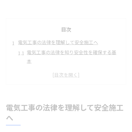
目次
電気工事の法律を理解して安全施工へ
電気工事の法律を知り安全性を確保する基
本
電気工事の安全基準と法令遵守の重要性
電気工事で守るべき主な法律と注意点
電気工事現場で法律違反を防ぐための工夫
法律理解で電気工事事故リスクを減らす方
電気工事の法律を理解して安全施工
法
へ
2025年改正に備えた電気工事の法的対策
電気工事の法律改正が現場に与える影響